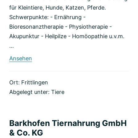
für Kleintiere, Hunde, Katzen, Pferde.
Schwerpunkte: - Ernährung -
Bioresonanztherapie - Physiotherapie -
Akupunktur - Heilpilze - Homöopathie u.v.m.
...
rund
Ansehen
Tierheilpraxis
am
Lemberg
Ort: Frittlingen
Abgelegt unter:
Tiere
Barkhofen Tiernahrung GmbH
& Co. KG