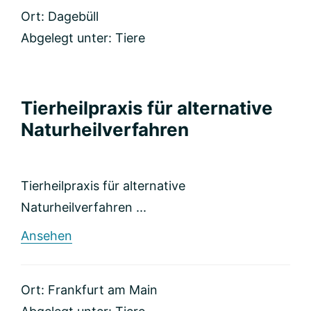
Maria
Ort: Dagebüll
Bendel
Abgelegt unter:
Tiere
Tierheilpraxis für alternative
Naturheilverfahren
Tierheilpraxis für alternative
Naturheilverfahren ...
rund
Ansehen
Tierheilpraxis
für
alternative
Ort: Frankfurt am Main
Naturheilverfahren