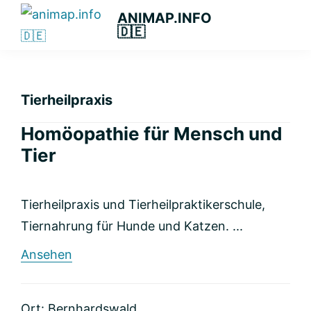
Zur
Zum
Zur
ANIMAP.INFO
🇩🇪
Hauptnavigation
Hauptinhalt
primären
Das
springen
springen
Seitenleiste
diskriminierungsfreie
springen
Branchenportal.
Tierheilpraxis
Homöopathie für Mensch und
Tier
Tierheilpraxis und Tierheilpraktikerschule,
Tiernahrung für Hunde und Katzen. ...
rund
Ansehen
Homöopathie
für
Mensch
Ort: Bernhardswald