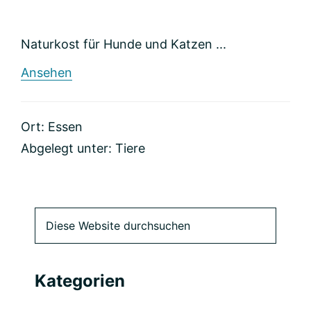
Naturkost für Hunde und Katzen ...
rund
Ansehen
Barkhofen
Tiernahrung
GmbH
Ort: Essen
&
Co.
Abgelegt unter:
Tiere
KG
Primäre
Diese
Website
Seitenleiste
durchsuchen
Kategorien