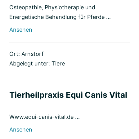
Osteopathie, Physiotherapie und
Energetische Behandlung für Pferde ...
rund
Ansehen
Osteopathie
für
Pferde
Ort: Arnstorf
Abgelegt unter:
Tiere
Tierheilpraxis Equi Canis Vital
Www.equi-canis-vital.de ...
rund
Ansehen
Tierheilpraxis