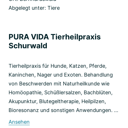
und
Tier
Abgelegt unter:
Tiere
PURA VIDA Tierheilpraxis
Schurwald
Tierheilpraxis für Hunde, Katzen, Pferde,
Kaninchen, Nager und Exoten. Behandlung
von Beschwerden mit Naturheilkunde wie
Homöopathie, Schüßlersalzen, Bachblüten,
Akupunktur, Blutegeltherapie, Heilpilzen,
Bioresonanz und sonstigen Anwendungen. ...
rund
Ansehen
PURA