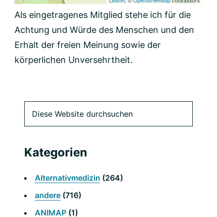
Leaflet
, ©
OpenStreetMap
contributors
Als eingetragenes Mitglied stehe ich für die
Achtung und Würde des Menschen und den
Erhalt der freien Meinung sowie der
körperlichen Unversehrtheit.
Primäre
Diese
Website
Seitenleiste
durchsuchen
Kategorien
Alternativmedizin
(264)
andere
(716)
ANIMAP
(1)