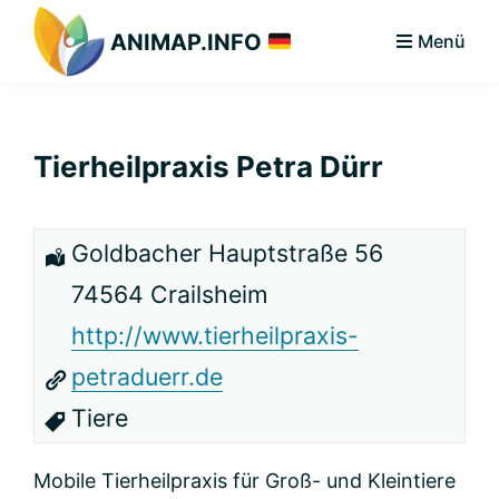
Zur
Zum
Zur
ANIMAP.INFO
Menü
Hauptnavigation
Hauptinhalt
primären
Das
springen
springen
Seitenleiste
diskriminierungsfreie
springen
Branchenportal.
Tierheilpraxis Petra Dürr
Goldbacher Hauptstraße 56
74564 Crailsheim
http://www.tierheilpraxis-
petraduerr.de
Tiere
Mobile Tierheilpraxis für Groß- und Kleintiere