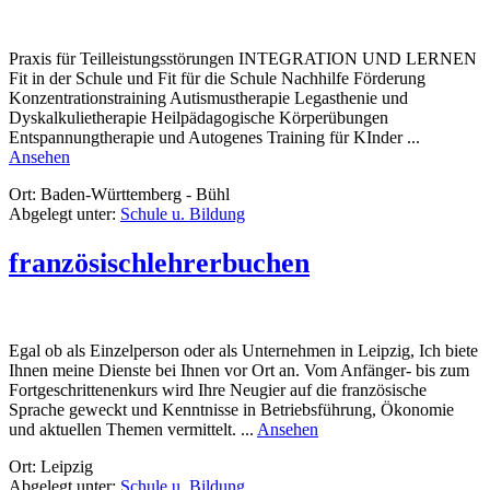
Praxis für Teilleistungsstörungen INTEGRATION UND LERNEN
Fit in der Schule und Fit für die Schule Nachhilfe Förderung
Konzentrationstraining Autismustherapie Legasthenie und
Dyskalkulietherapie Heilpädagogische Körperübungen
Entspannungtherapie und Autogenes Training für KInder ...
rund
Ansehen
Montessori
Ort: Baden-Württemberg - Bühl
–
Abgelegt unter:
Schule u. Bildung
Lernpraxis
Bühl
französischlehrerbuchen
Egal ob als Einzelperson oder als Unternehmen in Leipzig, Ich biete
Ihnen meine Dienste bei Ihnen vor Ort an. Vom Anfänger- bis zum
Fortgeschrittenenkurs wird Ihre Neugier auf die französische
Sprache geweckt und Kenntnisse in Betriebsführung, Ökonomie
rund
und aktuellen Themen vermittelt. ...
Ansehen
französischlehrerbuchen
Ort: Leipzig
Abgelegt unter:
Schule u. Bildung