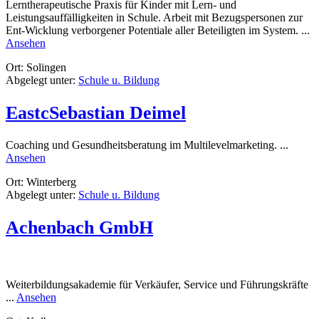
Lerntherapeutische Praxis für Kinder mit Lern- und
Leistungsauffälligkeiten in Schule. Arbeit mit Bezugspersonen zur
Ent-Wicklung verborgener Potentiale aller Beteiligten im System. ...
rund
Ansehen
Worte
Ort: Solingen
finden.
Abgelegt unter:
Schule u. Bildung
Praxis
für
integrative
EastcSebastian Deimel
Lerntherapie
Coaching und Gesundheitsberatung im Multilevelmarketing. ...
rund
Ansehen
EastcSebastian
Ort: Winterberg
Deimel
Abgelegt unter:
Schule u. Bildung
Achenbach GmbH
Weiterbildungsakademie für Verkäufer, Service und Führungskräfte
rund
...
Ansehen
Achenbach