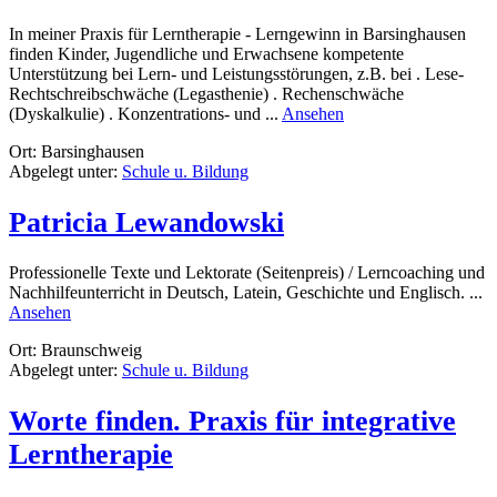
In meiner Praxis für Lerntherapie - Lerngewinn in Barsinghausen
finden Kinder, Jugendliche und Erwachsene kompetente
Unterstützung bei Lern- und Leistungsstörungen, z.B. bei . Lese-
Rechtschreibschwäche (Legasthenie) . Rechenschwäche
rund
(Dyskalkulie) . Konzentrations- und ...
Ansehen
Lerngewinn
Ort: Barsinghausen
–
Abgelegt unter:
Schule u. Bildung
Praxis
für
Lerntherapie
Patricia Lewandowski
Professionelle Texte und Lektorate (Seitenpreis) / Lerncoaching und
Nachhilfeunterricht in Deutsch, Latein, Geschichte und Englisch. ...
rund
Ansehen
Patricia
Ort: Braunschweig
Lewandowski
Abgelegt unter:
Schule u. Bildung
Worte finden. Praxis für integrative
Lerntherapie