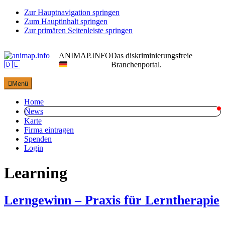
Zur Hauptnavigation springen
Zum Hauptinhalt springen
Zur primären Seitenleiste springen
ANIMAP.INFO
Das diskriminierungsfreie
Branchenportal.
Menü
Home
News
Karte
Firma eintragen
Spenden
Login
Learning
Lerngewinn – Praxis für Lerntherapie