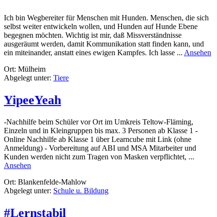
Ich bin Wegbereiter für Menschen mit Hunden. Menschen, die sich
selbst weiter entwickeln wollen, und Hunden auf Hunde Ebene
begegnen möchten. Wichtig ist mir, daß Missverständnisse
ausgeräumt werden, damit Kommunikation statt finden kann, und
r
ein miteinander, anstatt eines ewigen Kampfes. Ich lasse ...
Ansehen
H
Ort: Mülheim
W
Abgelegt unter:
Tiere
YipeeYeah
-Nachhilfe beim Schüler vor Ort im Umkreis Teltow-Fläming,
Einzeln und in Kleingruppen bis max. 3 Personen ab Klasse 1 -
Online Nachhilfe ab Klasse 1 über Learncube mit Link (ohne
Anmeldung) - Vorbereitung auf ABI und MSA Mitarbeiter und
Kunden werden nicht zum Tragen von Masken verpflichtet, ...
rund
Ansehen
YipeeYeah
Ort: Blankenfelde-Mahlow
Abgelegt unter:
Schule u. Bildung
#Lernstabil