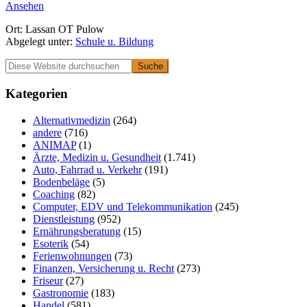
rund
Ansehen
Wildnisschule
Ort: Lassan OT Pulow
Waldkauz
Abgelegt unter:
Schule u. Bildung
Primäre
Diese
Website
Seitenleiste
durchsuchen
Kategorien
Alternativmedizin
(264)
andere
(716)
ANIMAP
(1)
Ärzte, Medizin u. Gesundheit
(1.741)
Auto, Fahrrad u. Verkehr
(191)
Bodenbeläge
(5)
Coaching
(82)
Computer, EDV und Telekommunikation
(245)
Dienstleistung
(952)
Ernährungsberatung
(15)
Esoterik
(54)
Ferienwohnungen
(73)
Finanzen, Versicherung u. Recht
(273)
Friseur
(27)
Gastronomie
(183)
Handel
(581)