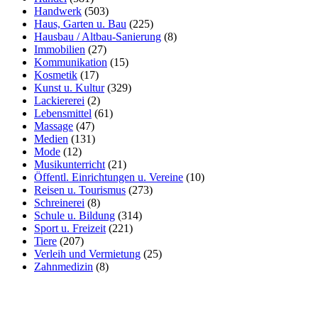
Handwerk
(503)
Haus, Garten u. Bau
(225)
Hausbau / Altbau-Sanierung
(8)
Immobilien
(27)
Kommunikation
(15)
Kosmetik
(17)
Kunst u. Kultur
(329)
Lackiererei
(2)
Lebensmittel
(61)
Massage
(47)
Medien
(131)
Mode
(12)
Musikunterricht
(21)
Öffentl. Einrichtungen u. Vereine
(10)
Reisen u. Tourismus
(273)
Schreinerei
(8)
Schule u. Bildung
(314)
Sport u. Freizeit
(221)
Tiere
(207)
Verleih und Vermietung
(25)
Zahnmedizin
(8)