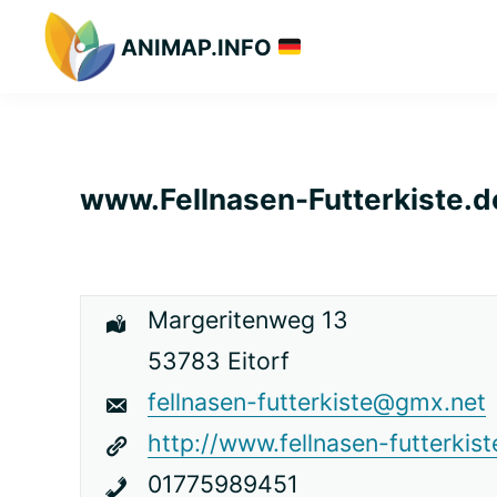
Zur
Zum
Zur
ANIMAP.INFO
Hauptnavigation
Hauptinhalt
primären
Das
springen
springen
Seitenleiste
diskriminierungsfreie
springen
Branchenportal.
www.Fellnasen-Futterkiste.d
Margeritenweg 13
53783 Eitorf
fellnasen-futterkiste@gmx.net
http://www.fellnasen-futterkist
01775989451