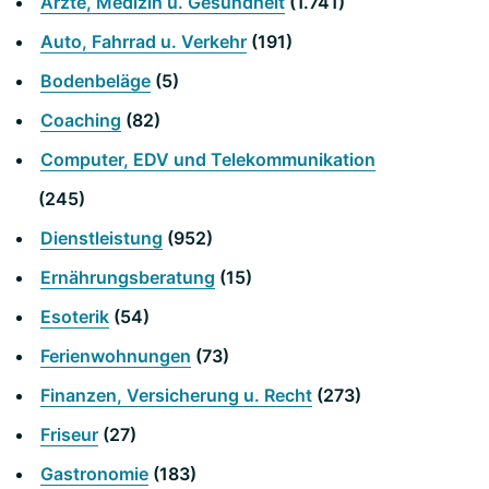
Ärzte, Medizin u. Gesundheit
(1.741)
Auto, Fahrrad u. Verkehr
(191)
Bodenbeläge
(5)
Coaching
(82)
Computer, EDV und Telekommunikation
(245)
Dienstleistung
(952)
Ernährungsberatung
(15)
Esoterik
(54)
Ferienwohnungen
(73)
Finanzen, Versicherung u. Recht
(273)
Friseur
(27)
Gastronomie
(183)