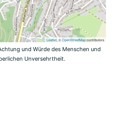
Leaflet
, ©
OpenStreetMap
contributors
ie Achtung und Würde des Menschen und
perlichen Unversehrtheit.