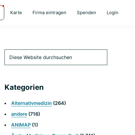
Karte
Firma eintragen
Spenden
Login
Primäre
Diese
Website
durchsuchen
Seitenleiste
Kategorien
Alternativmedizin
(264)
andere
(716)
ANIMAP
(1)