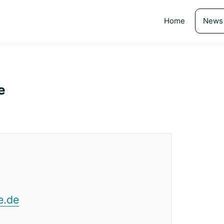
Home
News
e
e.de