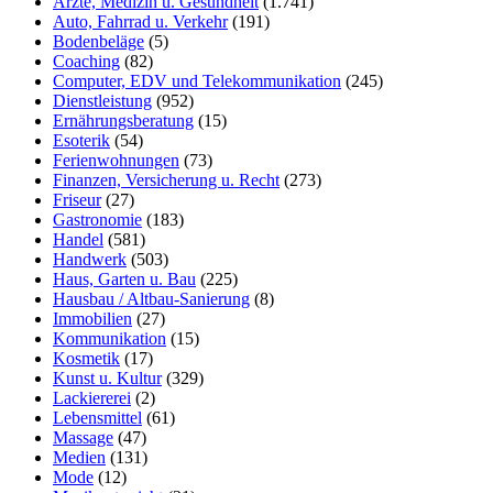
Ärzte, Medizin u. Gesundheit
(1.741)
Auto, Fahrrad u. Verkehr
(191)
Bodenbeläge
(5)
Coaching
(82)
Computer, EDV und Telekommunikation
(245)
Dienstleistung
(952)
Ernährungsberatung
(15)
Esoterik
(54)
Ferienwohnungen
(73)
Finanzen, Versicherung u. Recht
(273)
Friseur
(27)
Gastronomie
(183)
Handel
(581)
Handwerk
(503)
Haus, Garten u. Bau
(225)
Hausbau / Altbau-Sanierung
(8)
Immobilien
(27)
Kommunikation
(15)
Kosmetik
(17)
Kunst u. Kultur
(329)
Lackiererei
(2)
Lebensmittel
(61)
Massage
(47)
Medien
(131)
Mode
(12)