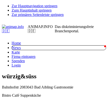
Zur Hauptnavigation springen
Zum Hauptinhalt springen
Zur primären Seitenleiste springen
ANIMAP.INFO
Das diskriminierungsfreie
🇩🇪
Branchenportal.
Home
News
Karte
Firma eintragen
Spenden
Login
würzig&süss
Bahnhofstr 20
83043 Bad Aibling
Gastronomie
Bistro Café Suppenküche