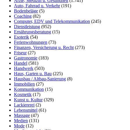
Ärzte, Medizin u. Gesundheit
(1.741)
Auto, Fahrrad u. Verkehr
(191)
Bodenbeläge
(5)
Coaching
(82)
Computer, EDV und Telekommunikation
(245)
Dienstleistung
(952)
Ernährungsberatung
(15)
Esoterik
(54)
Ferienwohnungen
(73)
Finanzen, Versicherung u. Recht
(273)
Friseur
(27)
Gastronomie
(183)
Handel
(581)
Handwerk
(503)
Haus, Garten u. Bau
(225)
Hausbau / Altbau-Sanierung
(8)
Immobilien
(27)
Kommunikation
(15)
Kosmetik
(17)
Kunst u. Kultur
(329)
Lackiererei
(2)
Lebensmittel
(61)
Massage
(47)
Medien
(131)
Mode
(12)