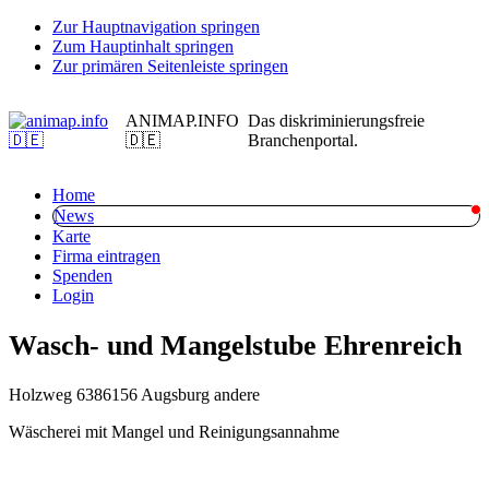
Zur Hauptnavigation springen
Zum Hauptinhalt springen
Zur primären Seitenleiste springen
ANIMAP.INFO
Das diskriminierungsfreie
🇩🇪
Branchenportal.
Home
News
Karte
Firma eintragen
Spenden
Login
Wasch- und Mangelstube Ehrenreich
Holzweg 63
86156 Augsburg
andere
Wäscherei mit Mangel und Reinigungsannahme