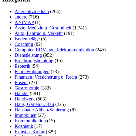
Alternativmedizin
(264)
andere
(716)
ANIMAP
(1)
Ärzte, Medizin u. Gesundheit
(1.741)
Auto, Fahrrad u. Verkehr
(191)
Bodenbeläge
(5)
Coaching
(82)
Computer, EDV und Telekommunikation
(245)
Dienstleistung
(952)
Ernährungsberatung
(15)
Esoterik
(54)
Ferienwohnungen
(73)
Finanzen, Versicherung u. Recht
(273)
Friseur
(27)
Gastronomie
(183)
Handel
(581)
Handwerk
(503)
Haus, Garten u. Bau
(225)
Hausbau / Altbau-Sanierung
(8)
Immobilien
(27)
Kommunikation
(15)
Kosmetik
(17)
Kunst u. Kultur
(329)