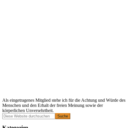
Als eingetragenes Mitglied stehe ich für die Achtung und Würde des
Menschen und den Erhalt der freien Meinung sowie der
körperlichen Unversehrtheit.
Primäre
Diese
Website
Seitenleiste
durchsuchen
Kategorien