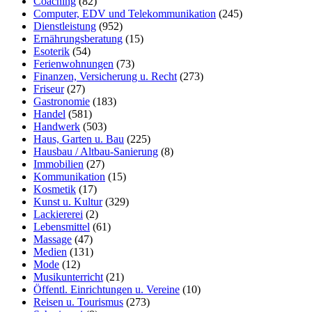
Coaching
(82)
Computer, EDV und Telekommunikation
(245)
Dienstleistung
(952)
Ernährungsberatung
(15)
Esoterik
(54)
Ferienwohnungen
(73)
Finanzen, Versicherung u. Recht
(273)
Friseur
(27)
Gastronomie
(183)
Handel
(581)
Handwerk
(503)
Haus, Garten u. Bau
(225)
Hausbau / Altbau-Sanierung
(8)
Immobilien
(27)
Kommunikation
(15)
Kosmetik
(17)
Kunst u. Kultur
(329)
Lackiererei
(2)
Lebensmittel
(61)
Massage
(47)
Medien
(131)
Mode
(12)
Musikunterricht
(21)
Öffentl. Einrichtungen u. Vereine
(10)
Reisen u. Tourismus
(273)