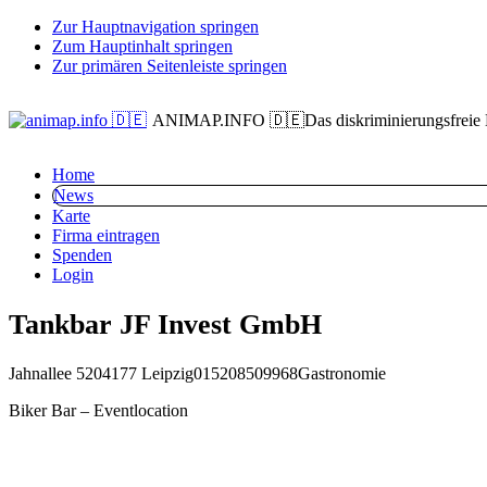
Zur Hauptnavigation springen
Zum Hauptinhalt springen
Zur primären Seitenleiste springen
ANIMAP.INFO 🇩🇪
Das diskriminierungsfreie
Home
News
Karte
Firma eintragen
Spenden
Login
Tankbar JF Invest GmbH
Jahnallee 52
04177 Leipzig
015208509968
Gastronomie
Biker Bar – Eventlocation