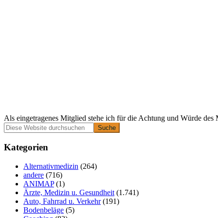
Als eingetragenes Mitglied stehe ich für die Achtung und Würde des 
Primäre
Diese
Website
Seitenleiste
durchsuchen
Kategorien
Alternativmedizin
(264)
andere
(716)
ANIMAP
(1)
Ärzte, Medizin u. Gesundheit
(1.741)
Auto, Fahrrad u. Verkehr
(191)
Bodenbeläge
(5)