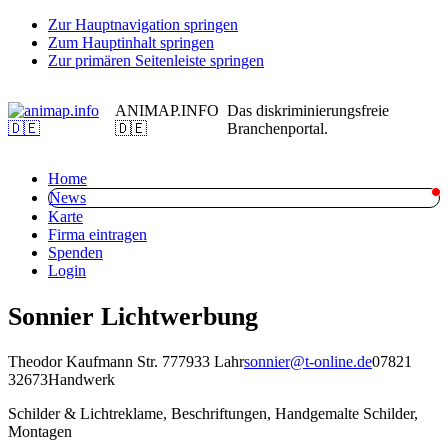
Zur Hauptnavigation springen
Zum Hauptinhalt springen
Zur primären Seitenleiste springen
ANIMAP.INFO
Das diskriminierungsfreie
🇩🇪
Branchenportal.
Home
News
Karte
Firma eintragen
Spenden
Login
Sonnier Lichtwerbung
Theodor Kaufmann Str. 7
77933 Lahr
sonnier@t-online.de
07821
32673
Handwerk
Schilder & Lichtreklame, Beschriftungen, Handgemalte Schilder,
Montagen