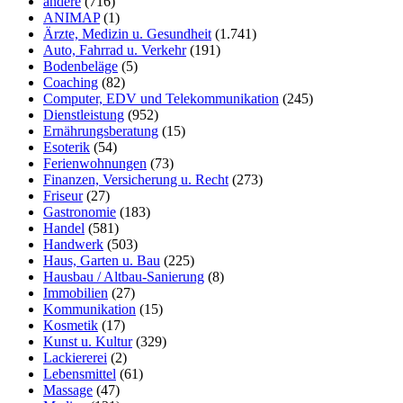
andere
(716)
ANIMAP
(1)
Ärzte, Medizin u. Gesundheit
(1.741)
Auto, Fahrrad u. Verkehr
(191)
Bodenbeläge
(5)
Coaching
(82)
Computer, EDV und Telekommunikation
(245)
Dienstleistung
(952)
Ernährungsberatung
(15)
Esoterik
(54)
Ferienwohnungen
(73)
Finanzen, Versicherung u. Recht
(273)
Friseur
(27)
Gastronomie
(183)
Handel
(581)
Handwerk
(503)
Haus, Garten u. Bau
(225)
Hausbau / Altbau-Sanierung
(8)
Immobilien
(27)
Kommunikation
(15)
Kosmetik
(17)
Kunst u. Kultur
(329)
Lackiererei
(2)
Lebensmittel
(61)
Massage
(47)