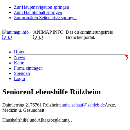
Zur Hauptnavigation springen
Zum Hauptinhalt springen
Zur primären Seitenleiste springen
ANIMAP.INFO
Das diskriminierungsfreie
🇩🇪
Branchenportal.
Home
News
Karte
Firma eintragen
Spenden
Login
SeniorenLebenshilfe Rülzheim
Daimlerring 21
76761 Rülzheim
anita.schaaf@senleb.de
Ärzte,
Medizin u. Gesundheit
Haushaltshilfe und Alltagsbegleitung .