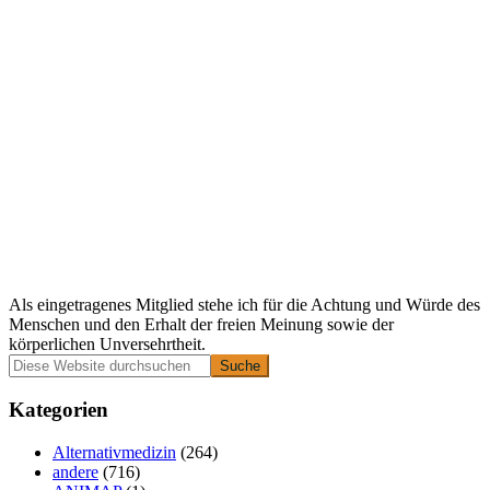
Als eingetragenes Mitglied stehe ich für die Achtung und Würde des
Menschen und den Erhalt der freien Meinung sowie der
körperlichen Unversehrtheit.
Primäre
Diese
Website
Seitenleiste
durchsuchen
Kategorien
Alternativmedizin
(264)
andere
(716)