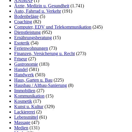
ANIMAP
(1)
Ärzte, Medizin u. Gesundheit
(1.741)
Auto, Fahrrad u. Verkehr
(191)
Bodenbeläge
(5)
Coaching
(82)
Computer, EDV und Telekommunikation
(245)
Dienstleistung
(952)
Ernährungsberatung
(15)
Esoterik
(54)
Ferienwohnungen
(73)
Finanzen, Versicherung u. Recht
(273)
Friseur
(27)
Gastronomie
(183)
Handel
(581)
Handwerk
(503)
Haus, Garten u. Bau
(225)
Hausbau / Altbau-Sanierung
(8)
Immobilien
(27)
Kommunikation
(15)
Kosmetik
(17)
Kunst u. Kultur
(329)
Lackiererei
(2)
Lebensmittel
(61)
Massage
(47)
Medien
(131)