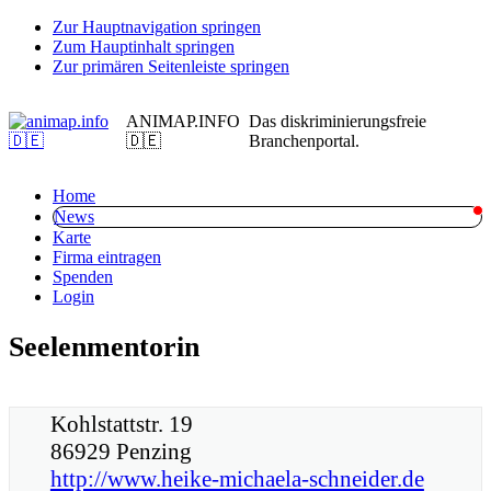
Zur Hauptnavigation springen
Zum Hauptinhalt springen
Zur primären Seitenleiste springen
ANIMAP.INFO
Das diskriminierungsfreie
🇩🇪
Branchenportal.
Home
News
Karte
Firma eintragen
Spenden
Login
Seelenmentorin
Kohlstattstr. 19
86929 Penzing
http://www.heike-michaela-schneider.de