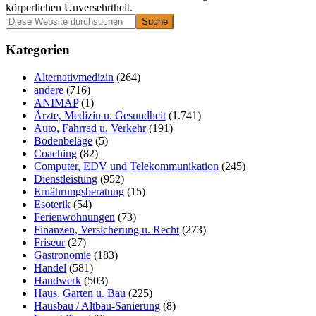
körperlichen Unversehrtheit.
Primäre
Diese
Website
Seitenleiste
durchsuchen
Kategorien
Alternativmedizin
(264)
andere
(716)
ANIMAP
(1)
Ärzte, Medizin u. Gesundheit
(1.741)
Auto, Fahrrad u. Verkehr
(191)
Bodenbeläge
(5)
Coaching
(82)
Computer, EDV und Telekommunikation
(245)
Dienstleistung
(952)
Ernährungsberatung
(15)
Esoterik
(54)
Ferienwohnungen
(73)
Finanzen, Versicherung u. Recht
(273)
Friseur
(27)
Gastronomie
(183)
Handel
(581)
Handwerk
(503)
Haus, Garten u. Bau
(225)
Hausbau / Altbau-Sanierung
(8)