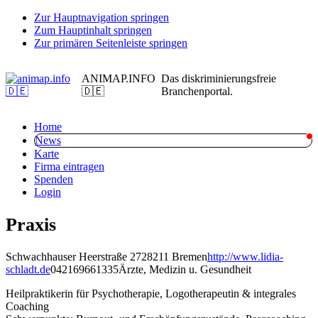
Zur Hauptnavigation springen
Zum Hauptinhalt springen
Zur primären Seitenleiste springen
ANIMAP.INFO
Das diskriminierungsfreie
🇩🇪
Branchenportal.
Home
News
Karte
Firma eintragen
Spenden
Login
Praxis
Schwachhauser Heerstraße 27
28211 Bremen
http://www.lidia-
schladt.de
042169661335
Ärzte, Medizin u. Gesundheit
Heilpraktikerin für Psychotherapie, Logotherapeutin & integrales
Coaching