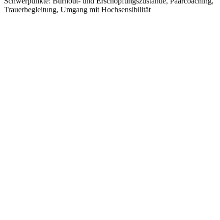
Schwerpunkte: Burnout- und Erschöpfungszustände, Paarcoaching,
Trauerbegleitung, Umgang mit Hochsensibilität