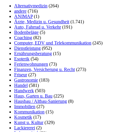
Alternativmedizin
(264)
andere
(716)
ANIMAP
(1)
Ärzte, Medizin u. Gesundheit
(1.741)
Auto, Fahrrad u. Verkehr
(191)
Bodenbeläge
(5)
Coaching
(82)
Computer, EDV und Telekommunikation
(245)
Dienstleistung
(952)
Ernährungsberatung
(15)
Esoterik
(54)
Ferienwohnungen
(73)
Finanzen, Versicherung u. Recht
(273)
Friseur
(27)
Gastronomie
(183)
Handel
(581)
Handwerk
(503)
Haus, Garten u. Bau
(225)
Hausbau / Altbau-Sanierung
(8)
Immobilien
(27)
Kommunikation
(15)
Kosmetik
(17)
Kunst u. Kultur
(329)
Lackiererei
(2)