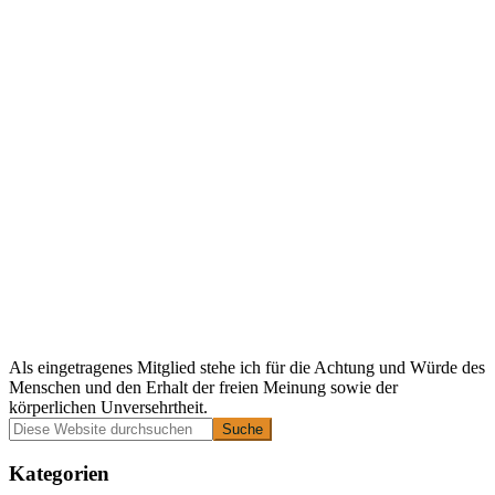
Als eingetragenes Mitglied stehe ich für die Achtung und Würde des
Menschen und den Erhalt der freien Meinung sowie der
körperlichen Unversehrtheit.
Primäre
Diese
Website
Seitenleiste
durchsuchen
Kategorien