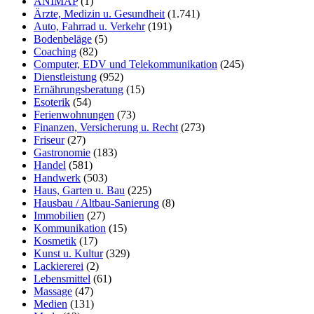
ANIMAP
(1)
Ärzte, Medizin u. Gesundheit
(1.741)
Auto, Fahrrad u. Verkehr
(191)
Bodenbeläge
(5)
Coaching
(82)
Computer, EDV und Telekommunikation
(245)
Dienstleistung
(952)
Ernährungsberatung
(15)
Esoterik
(54)
Ferienwohnungen
(73)
Finanzen, Versicherung u. Recht
(273)
Friseur
(27)
Gastronomie
(183)
Handel
(581)
Handwerk
(503)
Haus, Garten u. Bau
(225)
Hausbau / Altbau-Sanierung
(8)
Immobilien
(27)
Kommunikation
(15)
Kosmetik
(17)
Kunst u. Kultur
(329)
Lackiererei
(2)
Lebensmittel
(61)
Massage
(47)
Medien
(131)