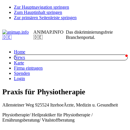
Zur Hauptnavigation springen
Zum Hauptinhalt springen
Zur primären Seitenleiste springen
ANIMAP.INFO
Das diskriminierungsfreie
🇩🇪
Branchenportal.
Home
News
Karte
Firma eintragen
Spenden
Login
Praxis für Physiotherapie
Allensteiner Weg 9
25524 Itzehoe
Ärzte, Medizin u. Gesundheit
Physiotherapie/ Heilpraktiker für Physiotherapie /
Ernährungsberatung/ Vitalstoffberatung