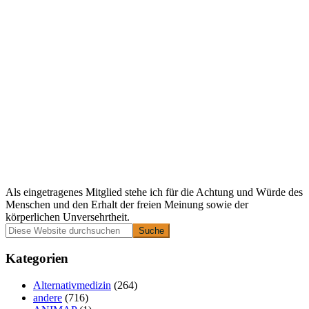
Als eingetragenes Mitglied stehe ich für die Achtung und Würde des
Menschen und den Erhalt der freien Meinung sowie der
körperlichen Unversehrtheit.
Primäre
Diese
Website
Seitenleiste
durchsuchen
Kategorien
Alternativmedizin
(264)
andere
(716)