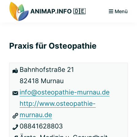
Zur
Zum
Zur
ANIMAP.INFO 🇩🇪
Menü
Hauptnavigation
Hauptinhalt
primären
Das
springen
springen
Seitenleiste
diskriminierungsfreie
springen
Branchenportal.
Praxis für Osteopathie
Bahnhofstraße 21
82418 Murnau
info@osteopathie-murnau.de
http://www.osteopathie-
murnau.de
08841628803