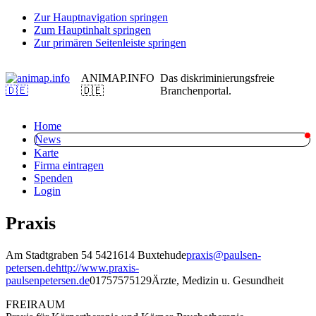
Zur Hauptnavigation springen
Zum Hauptinhalt springen
Zur primären Seitenleiste springen
ANIMAP.INFO
Das diskriminierungsfreie
🇩🇪
Branchenportal.
Home
News
Karte
Firma eintragen
Spenden
Login
Praxis
Am Stadtgraben 54 54
21614 Buxtehude
praxis@paulsen-
petersen.de
http://www.praxis-
paulsenpetersen.de
01757575129
Ärzte, Medizin u. Gesundheit
FREIRAUM