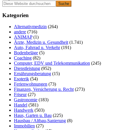
Primäre
Diese
Website
Seitenleiste
durchsuchen
Kategorien
Alternativmedizin
(264)
andere
(716)
ANIMAP
(1)
Ärzte, Medizin u. Gesundheit
(1.741)
Auto, Fahrrad u. Verkehr
(191)
Bodenbeläge
(5)
Coaching
(82)
Computer, EDV und Telekommunikation
(245)
Dienstleistung
(952)
Ernährungsberatung
(15)
Esoterik
(54)
Ferienwohnungen
(73)
Finanzen, Versicherung u. Recht
(273)
Friseur
(27)
Gastronomie
(183)
Handel
(581)
Handwerk
(503)
Haus, Garten u. Bau
(225)
Hausbau / Altbau-Sanierung
(8)
Immobilien
(27)