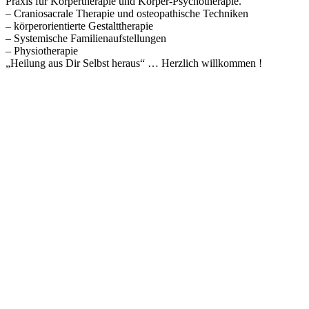
Praxis für Körpertherapie und Körper-Psychotherapie.
– Craniosacrale Therapie und osteopathische Techniken
– körperorientierte Gestalttherapie
– Systemische Familienaufstellungen
– Physiotherapie
„Heilung aus Dir Selbst heraus“ … Herzlich willkommen !