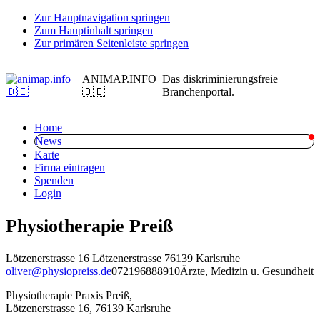
Zur Hauptnavigation springen
Zum Hauptinhalt springen
Zur primären Seitenleiste springen
ANIMAP.INFO
Das diskriminierungsfreie
🇩🇪
Branchenportal.
Home
News
Karte
Firma eintragen
Spenden
Login
Physiotherapie Preiß
Lötzenerstrasse 16 Lötzenerstrasse
76139 Karlsruhe
oliver@physiopreiss.de
072196888910
Ärzte, Medizin u. Gesundheit
Physiotherapie Praxis Preiß,
Lötzenerstrasse 16, 76139 Karlsruhe