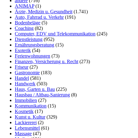
andere
(716)
ANIMAP
(1)
Ärzte, Medizin u. Gesundheit
(1.741)
Auto, Fahrrad u. Verkehr
(191)
Bodenbeläge
(5)
Coaching
(82)
Computer, EDV und Telekommunikation
(245)
Dienstleistung
(952)
Ernährungsberatung
(15)
Esoterik
(54)
Ferienwohnungen
(73)
Finanzen, Versicherung u. Recht
(273)
Friseur
(27)
Gastronomie
(183)
Handel
(581)
Handwerk
(503)
Haus, Garten u. Bau
(225)
Hausbau / Altbau-Sanierung
(8)
Immobilien
(27)
Kommunikation
(15)
Kosmetik
(17)
Kunst u. Kultur
(329)
Lackiererei
(2)
Lebensmittel
(61)
Massage
(47)