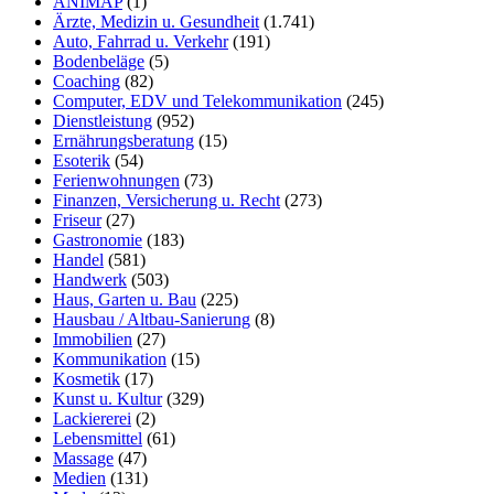
ANIMAP
(1)
Ärzte, Medizin u. Gesundheit
(1.741)
Auto, Fahrrad u. Verkehr
(191)
Bodenbeläge
(5)
Coaching
(82)
Computer, EDV und Telekommunikation
(245)
Dienstleistung
(952)
Ernährungsberatung
(15)
Esoterik
(54)
Ferienwohnungen
(73)
Finanzen, Versicherung u. Recht
(273)
Friseur
(27)
Gastronomie
(183)
Handel
(581)
Handwerk
(503)
Haus, Garten u. Bau
(225)
Hausbau / Altbau-Sanierung
(8)
Immobilien
(27)
Kommunikation
(15)
Kosmetik
(17)
Kunst u. Kultur
(329)
Lackiererei
(2)
Lebensmittel
(61)
Massage
(47)
Medien
(131)