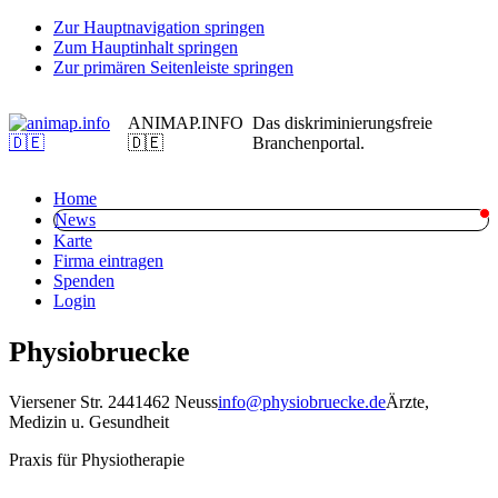
Zur Hauptnavigation springen
Zum Hauptinhalt springen
Zur primären Seitenleiste springen
ANIMAP.INFO
Das diskriminierungsfreie
🇩🇪
Branchenportal.
Home
News
Karte
Firma eintragen
Spenden
Login
Physiobruecke
Viersener Str. 24
41462 Neuss
info@physiobruecke.de
Ärzte,
Medizin u. Gesundheit
Praxis für Physiotherapie