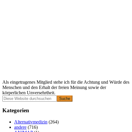
Als eingetragenes Mitglied stehe ich für die Achtung und Würde des
Menschen und den Erhalt der freien Meinung sowie der
körperlichen Unversehrtheit.
Primäre
Diese
Website
Seitenleiste
durchsuchen
Kategorien
Alternativmedizin
(264)
andere
(716)