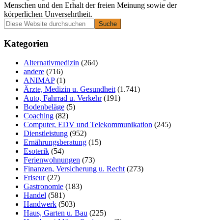
Menschen und den Erhalt der freien Meinung sowie der
körperlichen Unversehrtheit.
Primäre
Diese
Website
Seitenleiste
durchsuchen
Kategorien
Alternativmedizin
(264)
andere
(716)
ANIMAP
(1)
Ärzte, Medizin u. Gesundheit
(1.741)
Auto, Fahrrad u. Verkehr
(191)
Bodenbeläge
(5)
Coaching
(82)
Computer, EDV und Telekommunikation
(245)
Dienstleistung
(952)
Ernährungsberatung
(15)
Esoterik
(54)
Ferienwohnungen
(73)
Finanzen, Versicherung u. Recht
(273)
Friseur
(27)
Gastronomie
(183)
Handel
(581)
Handwerk
(503)
Haus, Garten u. Bau
(225)