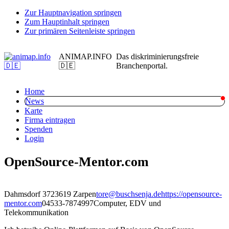
Zur Hauptnavigation springen
Zum Hauptinhalt springen
Zur primären Seitenleiste springen
ANIMAP.INFO
Das diskriminierungsfreie
🇩🇪
Branchenportal.
Home
News
Karte
Firma eintragen
Spenden
Login
OpenSource-Mentor.com
Dahmsdorf 37
23619 Zarpen
tore@buschsenja.de
https://opensource-
mentor.com
04533-7874997
Computer, EDV und
Telekommunikation