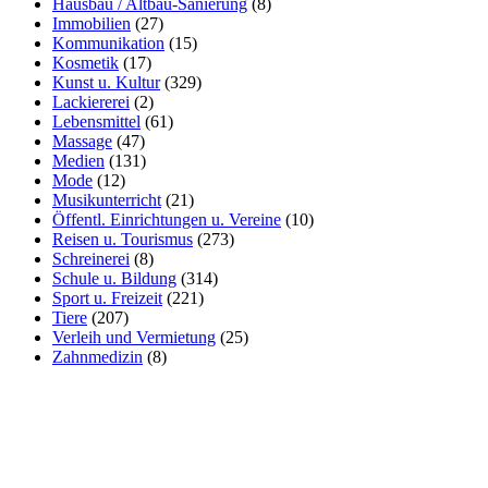
Hausbau / Altbau-Sanierung
(8)
Immobilien
(27)
Kommunikation
(15)
Kosmetik
(17)
Kunst u. Kultur
(329)
Lackiererei
(2)
Lebensmittel
(61)
Massage
(47)
Medien
(131)
Mode
(12)
Musikunterricht
(21)
Öffentl. Einrichtungen u. Vereine
(10)
Reisen u. Tourismus
(273)
Schreinerei
(8)
Schule u. Bildung
(314)
Sport u. Freizeit
(221)
Tiere
(207)
Verleih und Vermietung
(25)
Zahnmedizin
(8)