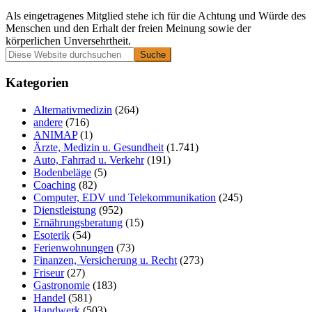
Als eingetragenes Mitglied stehe ich für die Achtung und Würde des
Menschen und den Erhalt der freien Meinung sowie der
körperlichen Unversehrtheit.
Primäre
Diese
Website
Seitenleiste
durchsuchen
Kategorien
Alternativmedizin
(264)
andere
(716)
ANIMAP
(1)
Ärzte, Medizin u. Gesundheit
(1.741)
Auto, Fahrrad u. Verkehr
(191)
Bodenbeläge
(5)
Coaching
(82)
Computer, EDV und Telekommunikation
(245)
Dienstleistung
(952)
Ernährungsberatung
(15)
Esoterik
(54)
Ferienwohnungen
(73)
Finanzen, Versicherung u. Recht
(273)
Friseur
(27)
Gastronomie
(183)
Handel
(581)
Handwerk
(503)