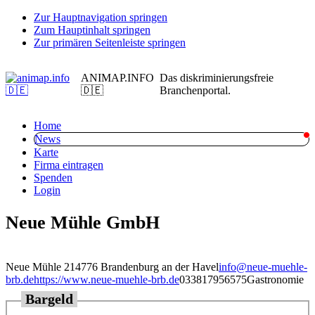
Zur Hauptnavigation springen
Zum Hauptinhalt springen
Zur primären Seitenleiste springen
ANIMAP.INFO
Das diskriminierungsfreie
🇩🇪
Branchenportal.
Home
News
Karte
Firma eintragen
Spenden
Login
Neue Mühle GmbH
Neue Mühle 2
14776 Brandenburg an der Havel
info@neue-muehle-
brb.de
https://www.neue-muehle-brb.de
033817956575
Gastronomie
Bargeld