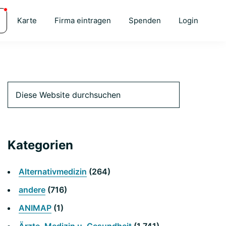
Karte
Firma eintragen
Spenden
Login
Primäre
Diese
Website
durchsuchen
Seitenleiste
Kategorien
Alternativmedizin
(264)
andere
(716)
ANIMAP
(1)