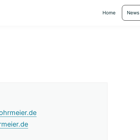
Home
News
rohrmeier.de
rmeier.de