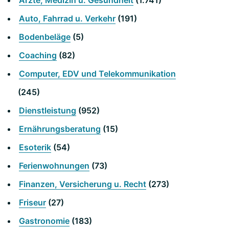
Ärzte, Medizin u. Gesundheit
(1.741)
Auto, Fahrrad u. Verkehr
(191)
Bodenbeläge
(5)
Coaching
(82)
Computer, EDV und Telekommunikation
(245)
Dienstleistung
(952)
Ernährungsberatung
(15)
Esoterik
(54)
Ferienwohnungen
(73)
Finanzen, Versicherung u. Recht
(273)
Friseur
(27)
Gastronomie
(183)