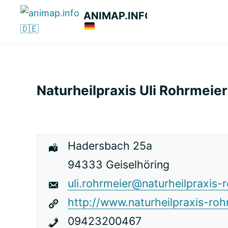
Zur
Zum
Zur
ANIMAP.INFO
Hauptnavigation
Hauptinhalt
primären
Das
springen
springen
Seitenleiste
diskriminierungsfreie
springen
Branchenportal.
Naturheilpraxis Uli Rohrmeier
Hadersbach 25a
94333 Geiselhöring
uli.rohrmeier@naturheilpraxis-
http://www.naturheilpraxis-roh
09423200467