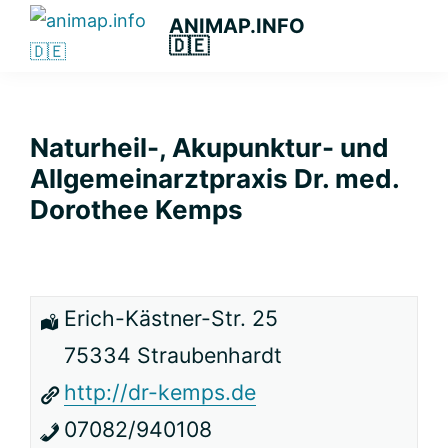
Zur
Zum
Zur
ANIMAP.INFO
🇩🇪
Hauptnavigation
Hauptinhalt
primären
Das
springen
springen
Seitenleiste
diskriminierungsfreie
springen
Branchenportal.
Naturheil-, Akupunktur- und
Allgemeinarztpraxis Dr. med.
Dorothee Kemps
Erich-Kästner-Str. 25
75334 Straubenhardt
http://dr-kemps.de
07082/940108