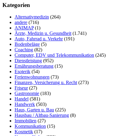
Seitenleiste
durchsuchen
Kategorien
Alternativmedizin
(264)
andere
(716)
ANIMAP
(1)
Ärzte, Medizin u. Gesundheit
(1.741)
Auto, Fahrrad u. Verkehr
(191)
Bodenbeläge
(5)
Coaching
(82)
Computer, EDV und Telekommunikation
(245)
Dienstleistung
(952)
Ernährungsberatung
(15)
Esoterik
(54)
Ferienwohnungen
(73)
Finanzen, Versicherung u. Recht
(273)
Friseur
(27)
Gastronomie
(183)
Handel
(581)
Handwerk
(503)
Haus, Garten u. Bau
(225)
Hausbau / Altbau-Sanierung
(8)
Immobilien
(27)
Kommunikation
(15)
Kosmetik
(17)