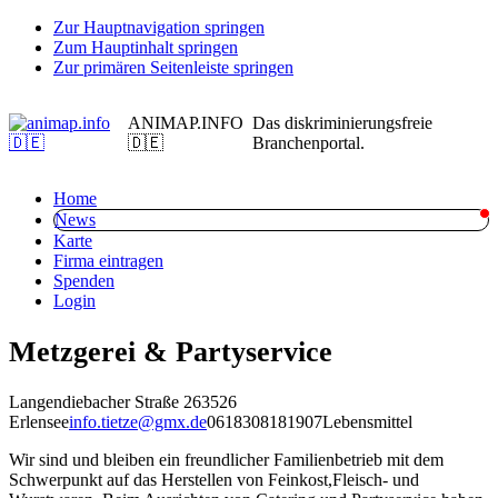
Zur Hauptnavigation springen
Zum Hauptinhalt springen
Zur primären Seitenleiste springen
ANIMAP.INFO
Das diskriminierungsfreie
🇩🇪
Branchenportal.
Home
News
Karte
Firma eintragen
Spenden
Login
Metzgerei & Partyservice
Langendiebacher Straße 2
63526
Erlensee
info.tietze@gmx.de
0618308181907
Lebensmittel
Wir sind und bleiben ein freundlicher Familienbetrieb mit dem
Schwerpunkt auf das Herstellen von Feinkost,Fleisch- und