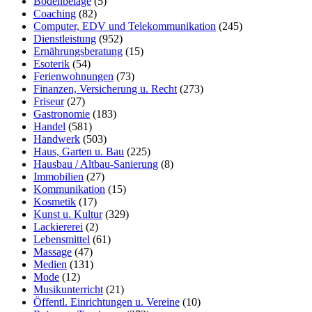
Bodenbeläge
(5)
Coaching
(82)
Computer, EDV und Telekommunikation
(245)
Dienstleistung
(952)
Ernährungsberatung
(15)
Esoterik
(54)
Ferienwohnungen
(73)
Finanzen, Versicherung u. Recht
(273)
Friseur
(27)
Gastronomie
(183)
Handel
(581)
Handwerk
(503)
Haus, Garten u. Bau
(225)
Hausbau / Altbau-Sanierung
(8)
Immobilien
(27)
Kommunikation
(15)
Kosmetik
(17)
Kunst u. Kultur
(329)
Lackiererei
(2)
Lebensmittel
(61)
Massage
(47)
Medien
(131)
Mode
(12)
Musikunterricht
(21)
Öffentl. Einrichtungen u. Vereine
(10)