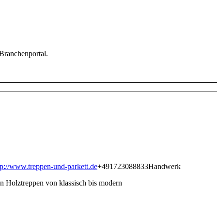
 Branchenportal.
tp://www.treppen-und-parkett.de
+491723088833
Handwerk
n Holztreppen von klassisch bis modern