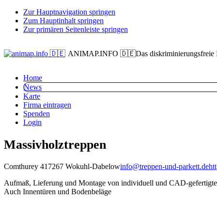
Zur Hauptnavigation springen
Zum Hauptinhalt springen
Zur primären Seitenleiste springen
ANIMAP.INFO 🇩🇪
Das diskriminierungsfreie
Home
News
Karte
Firma eintragen
Spenden
Login
Massivholztreppen
Comthurey 4
17267 Wokuhl-Dabelow
info@treppen-und-parkett.de
ht
Aufmaß, Lieferung und Montage von individuell und CAD-gefertigte
Auch Innentüren und Bodenbeläge