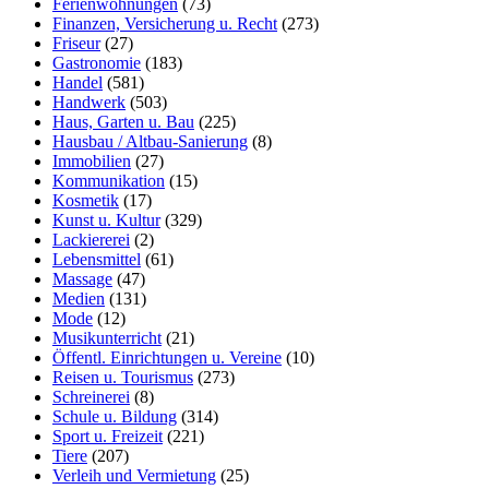
Ferienwohnungen
(73)
Finanzen, Versicherung u. Recht
(273)
Friseur
(27)
Gastronomie
(183)
Handel
(581)
Handwerk
(503)
Haus, Garten u. Bau
(225)
Hausbau / Altbau-Sanierung
(8)
Immobilien
(27)
Kommunikation
(15)
Kosmetik
(17)
Kunst u. Kultur
(329)
Lackiererei
(2)
Lebensmittel
(61)
Massage
(47)
Medien
(131)
Mode
(12)
Musikunterricht
(21)
Öffentl. Einrichtungen u. Vereine
(10)
Reisen u. Tourismus
(273)
Schreinerei
(8)
Schule u. Bildung
(314)
Sport u. Freizeit
(221)
Tiere
(207)
Verleih und Vermietung
(25)