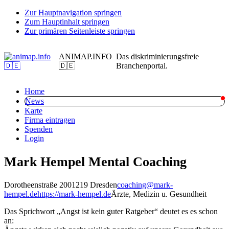
Zur Hauptnavigation springen
Zum Hauptinhalt springen
Zur primären Seitenleiste springen
ANIMAP.INFO
Das diskriminierungsfreie
🇩🇪
Branchenportal.
Home
News
Karte
Firma eintragen
Spenden
Login
Mark Hempel Mental Coaching
Dorotheenstraße 20
01219 Dresden
coaching@mark-
hempel.de
https://mark-hempel.de
Ärzte, Medizin u. Gesundheit
Das Sprichwort „Angst ist kein guter Ratgeber“ deutet es es schon
an: