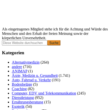
Als eingetragenes Mitglied stehe ich für die Achtung und Würde des
Menschen und den Erhalt der freien Meinung sowie der
körperlichen Unversehrtheit.
Primäre
Diese
Website
Seitenleiste
durchsuchen
Kategorien
Alternativmedizin
(264)
andere
(716)
ANIMAP
(1)
Ärzte, Medizin u. Gesundheit
(1.741)
Auto, Fahrrad u. Verkehr
(191)
Bodenbeläge
(5)
Coaching
(82)
Computer, EDV und Telekommunikation
(245)
Dienstleistung
(952)
Ernährungsberatung
(15)
Esoterik
(54)