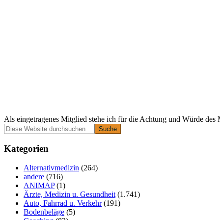
Als eingetragenes Mitglied stehe ich für die Achtung und Würde des 
Primäre
Diese
Website
Seitenleiste
durchsuchen
Kategorien
Alternativmedizin
(264)
andere
(716)
ANIMAP
(1)
Ärzte, Medizin u. Gesundheit
(1.741)
Auto, Fahrrad u. Verkehr
(191)
Bodenbeläge
(5)