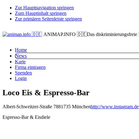
Zur Hauptnavigation springen
Zum Hauptinhalt springen
Zur primären Seitenleiste springen
ANIMAP.INFO 🇩🇪
Das diskriminierungsfreie
Home
News
Karte
Firma eintragen
Spenden
Login
Loco Eis & Espresso-Bar
Albert-Schweitzer-Straße 78
81735 München
http://www.instagram.de
Espresso-Bar & Eisdiele