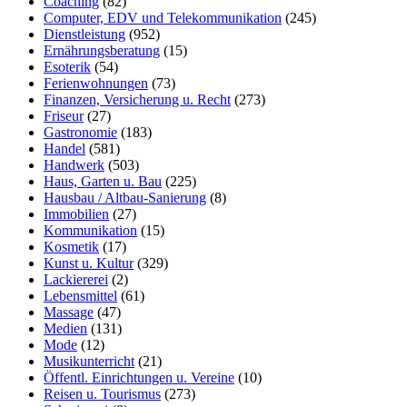
Coaching
(82)
Computer, EDV und Telekommunikation
(245)
Dienstleistung
(952)
Ernährungsberatung
(15)
Esoterik
(54)
Ferienwohnungen
(73)
Finanzen, Versicherung u. Recht
(273)
Friseur
(27)
Gastronomie
(183)
Handel
(581)
Handwerk
(503)
Haus, Garten u. Bau
(225)
Hausbau / Altbau-Sanierung
(8)
Immobilien
(27)
Kommunikation
(15)
Kosmetik
(17)
Kunst u. Kultur
(329)
Lackiererei
(2)
Lebensmittel
(61)
Massage
(47)
Medien
(131)
Mode
(12)
Musikunterricht
(21)
Öffentl. Einrichtungen u. Vereine
(10)
Reisen u. Tourismus
(273)