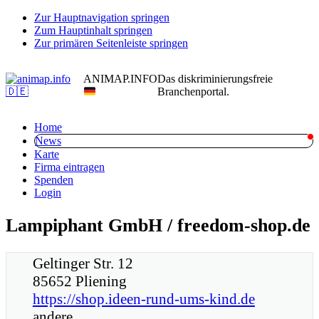
Zur Hauptnavigation springen
Zum Hauptinhalt springen
Zur primären Seitenleiste springen
ANIMAP.INFO
Das diskriminierungsfreie
Branchenportal.
Home
News
Karte
Firma eintragen
Spenden
Login
Lampiphant GmbH / freedom-shop.de
Geltinger Str. 12
85652 Pliening
https://shop.ideen-rund-ums-kind.de
andere