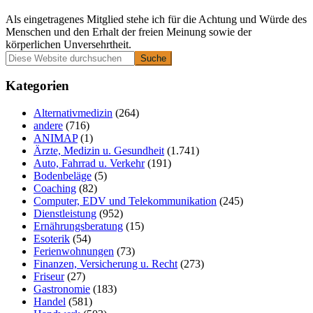
Als eingetragenes Mitglied stehe ich für die Achtung und Würde des
Menschen und den Erhalt der freien Meinung sowie der
körperlichen Unversehrtheit.
Primäre
Diese
Website
Seitenleiste
durchsuchen
Kategorien
Alternativmedizin
(264)
andere
(716)
ANIMAP
(1)
Ärzte, Medizin u. Gesundheit
(1.741)
Auto, Fahrrad u. Verkehr
(191)
Bodenbeläge
(5)
Coaching
(82)
Computer, EDV und Telekommunikation
(245)
Dienstleistung
(952)
Ernährungsberatung
(15)
Esoterik
(54)
Ferienwohnungen
(73)
Finanzen, Versicherung u. Recht
(273)
Friseur
(27)
Gastronomie
(183)
Handel
(581)