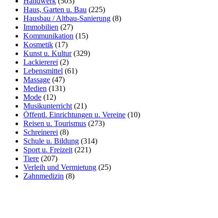
Handwerk
(503)
Haus, Garten u. Bau
(225)
Hausbau / Altbau-Sanierung
(8)
Immobilien
(27)
Kommunikation
(15)
Kosmetik
(17)
Kunst u. Kultur
(329)
Lackiererei
(2)
Lebensmittel
(61)
Massage
(47)
Medien
(131)
Mode
(12)
Musikunterricht
(21)
Öffentl. Einrichtungen u. Vereine
(10)
Reisen u. Tourismus
(273)
Schreinerei
(8)
Schule u. Bildung
(314)
Sport u. Freizeit
(221)
Tiere
(207)
Verleih und Vermietung
(25)
Zahnmedizin
(8)