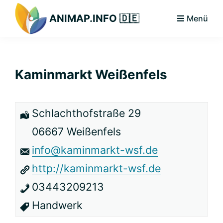
Zur
Zum
Zur
ANIMAP.INFO 🇩🇪
Menü
Hauptnavigation
Hauptinhalt
primären
Das
springen
springen
Seitenleiste
diskriminierungsfreie
springen
Branchenportal.
Kaminmarkt Weißenfels
Schlachthofstraße 29
06667 Weißenfels
info@kaminmarkt-wsf.de
http://kaminmarkt-wsf.de
03443209213
Handwerk