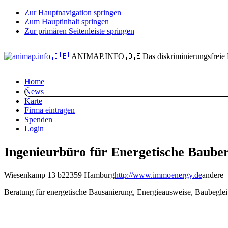
Zur Hauptnavigation springen
Zum Hauptinhalt springen
Zur primären Seitenleiste springen
ANIMAP.INFO 🇩🇪
Das diskriminierungsfreie
Home
News
Karte
Firma eintragen
Spenden
Login
Ingenieurbüro für Energetische Baube
Wiesenkamp 13 b
22359 Hamburg
http://www.immoenergy.de
andere
Beratung für energetische Bausanierung, Energieausweise, Baubegle