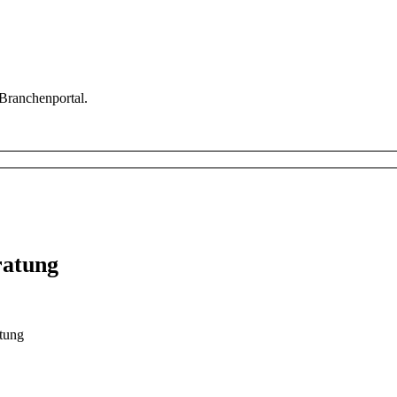
 Branchenportal.
ratung
itung