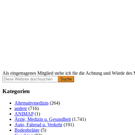
Als eingetragenes Mitglied stehe ich für die Achtung und Würde des 
Primäre
Diese
Website
Seitenleiste
durchsuchen
Kategorien
Alternativmedizin
(264)
andere
(716)
ANIMAP
(1)
Ärzte, Medizin u. Gesundheit
(1.741)
Auto, Fahrrad u. Verkehr
(191)
Bodenbeläge
(5)