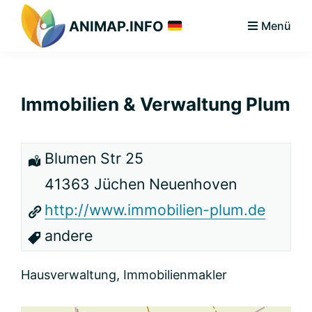
Zur
Zum
Zur
ANIMAP.INFO
Menü
Hauptnavigation
Hauptinhalt
primären
Das
springen
springen
Seitenleiste
diskriminierungsfreie
springen
Branchenportal.
Immobilien & Verwaltung Plum
Blumen Str 25
41363 Jüchen Neuenhoven
http://www.immobilien-plum.de
andere
Hausverwaltung, Immobilienmakler