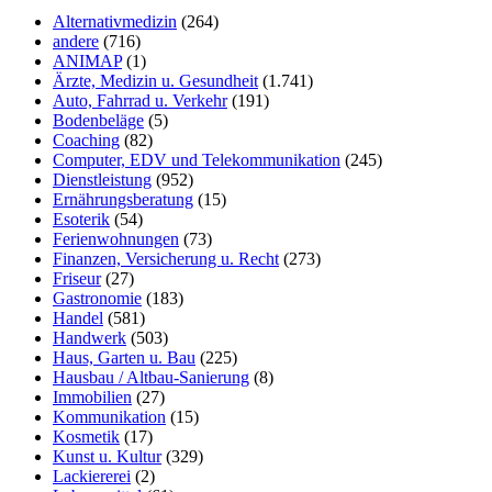
Alternativmedizin
(264)
andere
(716)
ANIMAP
(1)
Ärzte, Medizin u. Gesundheit
(1.741)
Auto, Fahrrad u. Verkehr
(191)
Bodenbeläge
(5)
Coaching
(82)
Computer, EDV und Telekommunikation
(245)
Dienstleistung
(952)
Ernährungsberatung
(15)
Esoterik
(54)
Ferienwohnungen
(73)
Finanzen, Versicherung u. Recht
(273)
Friseur
(27)
Gastronomie
(183)
Handel
(581)
Handwerk
(503)
Haus, Garten u. Bau
(225)
Hausbau / Altbau-Sanierung
(8)
Immobilien
(27)
Kommunikation
(15)
Kosmetik
(17)
Kunst u. Kultur
(329)
Lackiererei
(2)