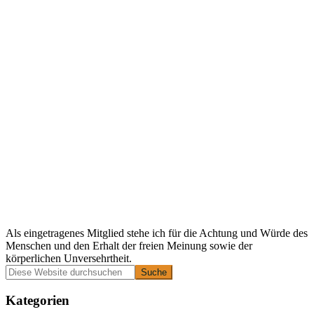
Als eingetragenes Mitglied stehe ich für die Achtung und Würde des
Menschen und den Erhalt der freien Meinung sowie der
körperlichen Unversehrtheit.
Primäre
Diese
Website
Seitenleiste
durchsuchen
Kategorien