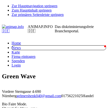
Zur Hauptnavigation springen
Zum Hauptinhalt springen
Zur primären Seitenleiste springen
ANIMAP.INFO
Das diskriminierungsfreie
🇩🇪
Branchenportal.
Home
News
Karte
Firma eintragen
Spenden
Login
Green Wave
Vordere Sterngasse 4-6
90
Nürnberg
gelmershenk040@gmail.com
01756221025
Handel
Bio Faire Mode.