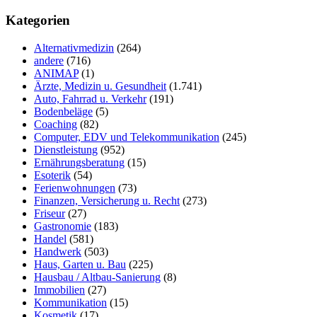
Website
Seitenleiste
durchsuchen
Kategorien
Alternativmedizin
(264)
andere
(716)
ANIMAP
(1)
Ärzte, Medizin u. Gesundheit
(1.741)
Auto, Fahrrad u. Verkehr
(191)
Bodenbeläge
(5)
Coaching
(82)
Computer, EDV und Telekommunikation
(245)
Dienstleistung
(952)
Ernährungsberatung
(15)
Esoterik
(54)
Ferienwohnungen
(73)
Finanzen, Versicherung u. Recht
(273)
Friseur
(27)
Gastronomie
(183)
Handel
(581)
Handwerk
(503)
Haus, Garten u. Bau
(225)
Hausbau / Altbau-Sanierung
(8)
Immobilien
(27)
Kommunikation
(15)
Kosmetik
(17)