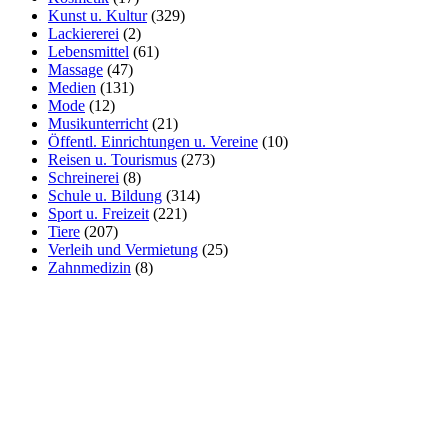
Kunst u. Kultur
(329)
Lackiererei
(2)
Lebensmittel
(61)
Massage
(47)
Medien
(131)
Mode
(12)
Musikunterricht
(21)
Öffentl. Einrichtungen u. Vereine
(10)
Reisen u. Tourismus
(273)
Schreinerei
(8)
Schule u. Bildung
(314)
Sport u. Freizeit
(221)
Tiere
(207)
Verleih und Vermietung
(25)
Zahnmedizin
(8)