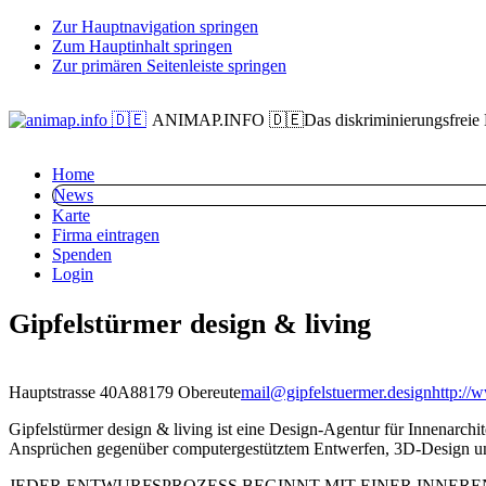
Zur Hauptnavigation springen
Zum Hauptinhalt springen
Zur primären Seitenleiste springen
ANIMAP.INFO 🇩🇪
Das diskriminierungsfreie
Home
News
Karte
Firma eintragen
Spenden
Login
Gipfelstürmer design & living
Hauptstrasse 40A
88179 Obereute
mail@gipfelstuermer.design
http://
Gipfelstürmer design & living ist eine Design-Agentur für Innenarch
Ansprüchen gegenüber computergestütztem Entwerfen, 3D‑Design u
JEDER ENTWURFSPROZESS BEGINNT MIT EINER INNER