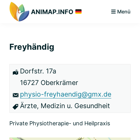
Zur
Zum
Zur
ANIMAP.INFO
Menü
Hauptnavigation
Hauptinhalt
primären
Das
springen
springen
Seitenleiste
diskriminierungsfreie
springen
Branchenportal.
Freyhändig
Dorfstr. 17a
16727 Oberkrämer
physio-freyhaendig@gmx.de
Ärzte, Medizin u. Gesundheit
Private Physiotherapie- und Heilpraxis