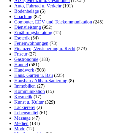
Ärzte, Medizin u. Gesundheit
(1.741)
Auto, Fahrrad u. Verkehr
(191)
Bodenbeläge
(5)
Coaching
(82)
Computer, EDV und Telekommunikation
(245)
Dienstleistung
(952)
Ernährungsberatung
(15)
Esoterik
(54)
Ferienwohnungen
(73)
Finanzen, Versicherung u. Recht
(273)
Friseur
(27)
Gastronomie
(183)
Handel
(581)
Handwerk
(503)
Haus, Garten u. Bau
(225)
Hausbau / Altbau-Sanierung
(8)
Immobilien
(27)
Kommunikation
(15)
Kosmetik
(17)
Kunst u. Kultur
(329)
Lackiererei
(2)
Lebensmittel
(61)
Massage
(47)
Medien
(131)
Mode
(12)