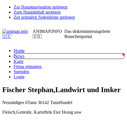
Zur Hauptnavigation springen
Zum Hauptinhalt springen
Zur primären Seitenleiste springen
ANIMAP.INFO
Das diskriminierungsfreie
🇩🇪
Branchenportal.
Home
News
Karte
Firma eintragen
Spenden
Login
Fischer Stephan,Landwirt und Imker
Neustädtges 6
Tann 36142 Tann
Handel
Fleisch,Getreide, Kartoffeln Eier Honig usw