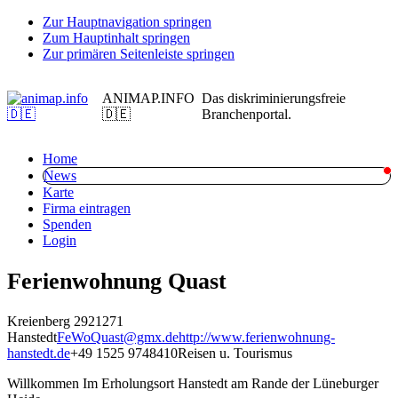
Zur Hauptnavigation springen
Zum Hauptinhalt springen
Zur primären Seitenleiste springen
ANIMAP.INFO
Das diskriminierungsfreie
🇩🇪
Branchenportal.
Home
News
Karte
Firma eintragen
Spenden
Login
Ferienwohnung Quast
Kreienberg 29
21271
Hanstedt
FeWoQuast@gmx.de
http://www.ferienwohnung-
hanstedt.de
+49 1525 9748410
Reisen u. Tourismus
Willkommen Im Erholungsort Hanstedt am Rande der Lüneburger