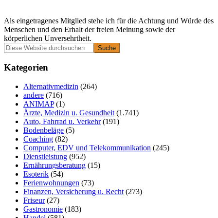
Als eingetragenes Mitglied stehe ich für die Achtung und Würde des
Menschen und den Erhalt der freien Meinung sowie der
körperlichen Unversehrtheit.
Primäre
Diese
Website
Seitenleiste
durchsuchen
Kategorien
Alternativmedizin
(264)
andere
(716)
ANIMAP
(1)
Ärzte, Medizin u. Gesundheit
(1.741)
Auto, Fahrrad u. Verkehr
(191)
Bodenbeläge
(5)
Coaching
(82)
Computer, EDV und Telekommunikation
(245)
Dienstleistung
(952)
Ernährungsberatung
(15)
Esoterik
(54)
Ferienwohnungen
(73)
Finanzen, Versicherung u. Recht
(273)
Friseur
(27)
Gastronomie
(183)
Handel
(581)