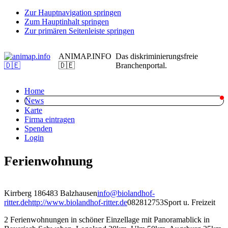
Zur Hauptnavigation springen
Zum Hauptinhalt springen
Zur primären Seitenleiste springen
ANIMAP.INFO
Das diskriminierungsfreie
🇩🇪
Branchenportal.
Home
News
Karte
Firma eintragen
Spenden
Login
Ferienwohnung
Kirrberg 1
86483 Balzhausen
info@biolandhof-
ritter.de
http://www.biolandhof-ritter.de
082812753
Sport u. Freizeit
2 Ferienwohnungen in schöner Einzellage mit Panoramablick in