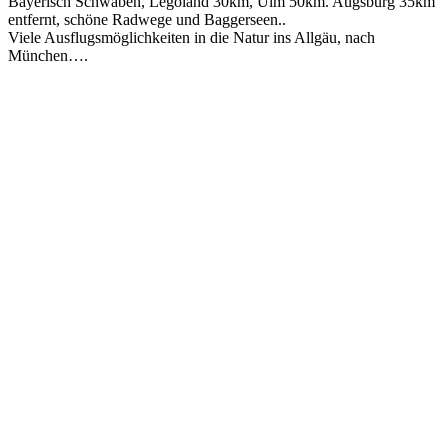
Bayerisch Schwaben, Legoland 30km, Ulm 50km. Augsburg 35km
entfernt, schöne Radwege und Baggerseen..
Viele Ausflugsmöglichkeiten in die Natur ins Allgäu, nach
München….