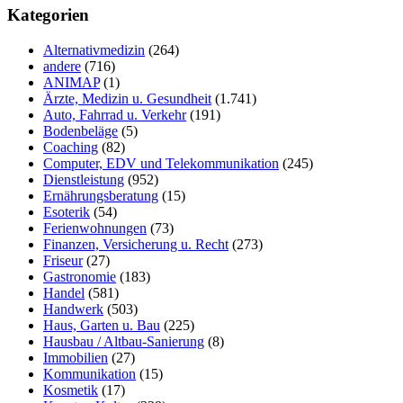
Seitenleiste
durchsuchen
Kategorien
Alternativmedizin
(264)
andere
(716)
ANIMAP
(1)
Ärzte, Medizin u. Gesundheit
(1.741)
Auto, Fahrrad u. Verkehr
(191)
Bodenbeläge
(5)
Coaching
(82)
Computer, EDV und Telekommunikation
(245)
Dienstleistung
(952)
Ernährungsberatung
(15)
Esoterik
(54)
Ferienwohnungen
(73)
Finanzen, Versicherung u. Recht
(273)
Friseur
(27)
Gastronomie
(183)
Handel
(581)
Handwerk
(503)
Haus, Garten u. Bau
(225)
Hausbau / Altbau-Sanierung
(8)
Immobilien
(27)
Kommunikation
(15)
Kosmetik
(17)