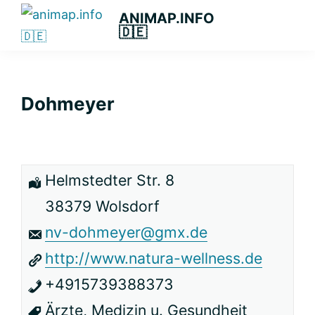
Zur
Zum
Zur
ANIMAP.INFO
🇩🇪
Hauptnavigation
Hauptinhalt
primären
Das
springen
springen
Seitenleiste
diskriminierungsfreie
springen
Branchenportal.
Dohmeyer
Helmstedter Str. 8
38379 Wolsdorf
nv-dohmeyer@gmx.de
http://www.natura-wellness.de
+4915739388373
Ärzte, Medizin u. Gesundheit