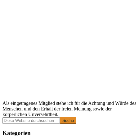
Als eingetragenes Mitglied stehe ich für die Achtung und Würde des
Menschen und den Erhalt der freien Meinung sowie der
körperlichen Unversehrtheit.
Primäre
Diese
Website
Seitenleiste
durchsuchen
Kategorien