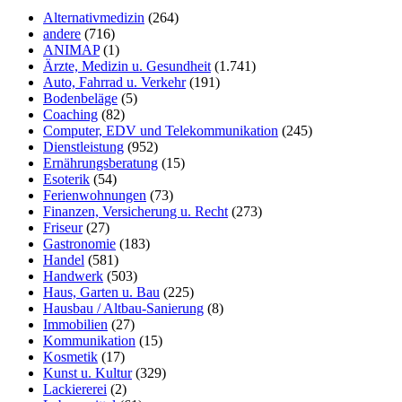
Alternativmedizin
(264)
andere
(716)
ANIMAP
(1)
Ärzte, Medizin u. Gesundheit
(1.741)
Auto, Fahrrad u. Verkehr
(191)
Bodenbeläge
(5)
Coaching
(82)
Computer, EDV und Telekommunikation
(245)
Dienstleistung
(952)
Ernährungsberatung
(15)
Esoterik
(54)
Ferienwohnungen
(73)
Finanzen, Versicherung u. Recht
(273)
Friseur
(27)
Gastronomie
(183)
Handel
(581)
Handwerk
(503)
Haus, Garten u. Bau
(225)
Hausbau / Altbau-Sanierung
(8)
Immobilien
(27)
Kommunikation
(15)
Kosmetik
(17)
Kunst u. Kultur
(329)
Lackiererei
(2)