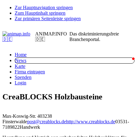
Zur Hauptnavigation springen
Zum Hauptinhalt springen
Zur primären Seitenleiste springen
ANIMAP.INFO
Das diskriminierungsfreie
🇩🇪
Branchenportal.
Home
News
Karte
Firma eintragen
Spenden
Login
CreaBLOCKS Holzbausteine
Max-Koswig-Str. 4
03238
Finsterwalde
post@creablocks.de
http://www.creablocks.de
03531-
7189822
Handwerk