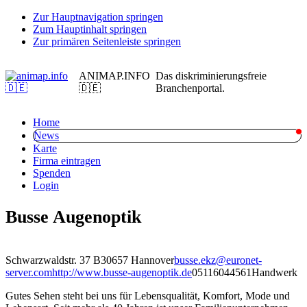
Zur Hauptnavigation springen
Zum Hauptinhalt springen
Zur primären Seitenleiste springen
ANIMAP.INFO
Das diskriminierungsfreie
🇩🇪
Branchenportal.
Home
News
Karte
Firma eintragen
Spenden
Login
Busse Augenoptik
Schwarzwaldstr. 37 B
30657 Hannover
busse.ekz@euronet-
server.com
http://www.busse-augenoptik.de
05116044561
Handwerk
Gutes Sehen steht bei uns für Lebensqualität, Komfort, Mode und