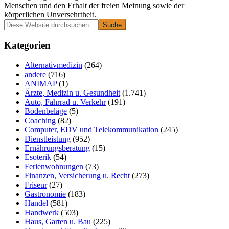
Menschen und den Erhalt der freien Meinung sowie der
körperlichen Unversehrtheit.
Primäre
Diese
Website
Seitenleiste
durchsuchen
Kategorien
Alternativmedizin
(264)
andere
(716)
ANIMAP
(1)
Ärzte, Medizin u. Gesundheit
(1.741)
Auto, Fahrrad u. Verkehr
(191)
Bodenbeläge
(5)
Coaching
(82)
Computer, EDV und Telekommunikation
(245)
Dienstleistung
(952)
Ernährungsberatung
(15)
Esoterik
(54)
Ferienwohnungen
(73)
Finanzen, Versicherung u. Recht
(273)
Friseur
(27)
Gastronomie
(183)
Handel
(581)
Handwerk
(503)
Haus, Garten u. Bau
(225)