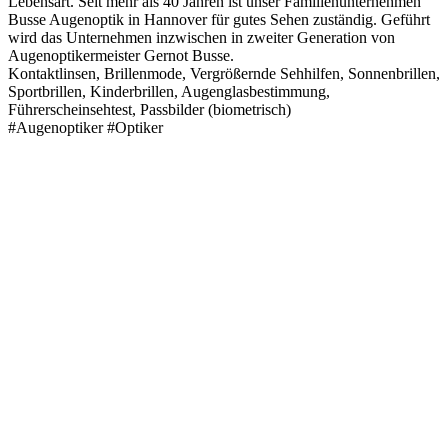
Lebensart. Seit mehr als 40 Jahren ist unser Familienunternehmen
Busse Augenoptik in Hannover für gutes Sehen zuständig. Geführt
wird das Unternehmen inzwischen in zweiter Generation von
Augenoptikermeister Gernot Busse.
Kontaktlinsen, Brillenmode, Vergrößernde Sehhilfen, Sonnenbrillen,
Sportbrillen, Kinderbrillen, Augenglasbestimmung,
Führerscheinsehtest, Passbilder (biometrisch)
#Augenoptiker #Optiker