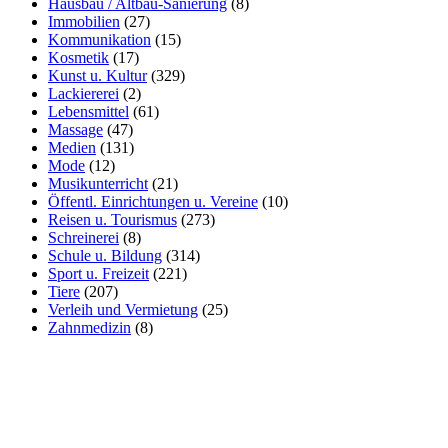
Hausbau / Altbau-Sanierung
(8)
Immobilien
(27)
Kommunikation
(15)
Kosmetik
(17)
Kunst u. Kultur
(329)
Lackiererei
(2)
Lebensmittel
(61)
Massage
(47)
Medien
(131)
Mode
(12)
Musikunterricht
(21)
Öffentl. Einrichtungen u. Vereine
(10)
Reisen u. Tourismus
(273)
Schreinerei
(8)
Schule u. Bildung
(314)
Sport u. Freizeit
(221)
Tiere
(207)
Verleih und Vermietung
(25)
Zahnmedizin
(8)