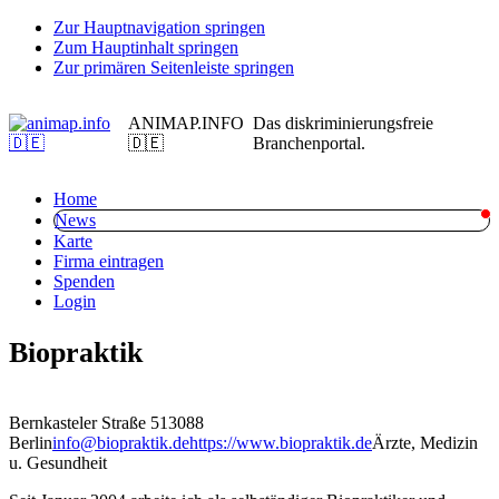
Zur Hauptnavigation springen
Zum Hauptinhalt springen
Zur primären Seitenleiste springen
ANIMAP.INFO
Das diskriminierungsfreie
🇩🇪
Branchenportal.
Home
News
Karte
Firma eintragen
Spenden
Login
Biopraktik
Bernkasteler Straße 5
13088
Berlin
info@biopraktik.de
https://www.biopraktik.de
Ärzte, Medizin
u. Gesundheit