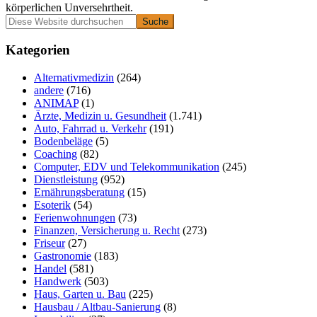
körperlichen Unversehrtheit.
Primäre
Diese
Website
Seitenleiste
durchsuchen
Kategorien
Alternativmedizin
(264)
andere
(716)
ANIMAP
(1)
Ärzte, Medizin u. Gesundheit
(1.741)
Auto, Fahrrad u. Verkehr
(191)
Bodenbeläge
(5)
Coaching
(82)
Computer, EDV und Telekommunikation
(245)
Dienstleistung
(952)
Ernährungsberatung
(15)
Esoterik
(54)
Ferienwohnungen
(73)
Finanzen, Versicherung u. Recht
(273)
Friseur
(27)
Gastronomie
(183)
Handel
(581)
Handwerk
(503)
Haus, Garten u. Bau
(225)
Hausbau / Altbau-Sanierung
(8)