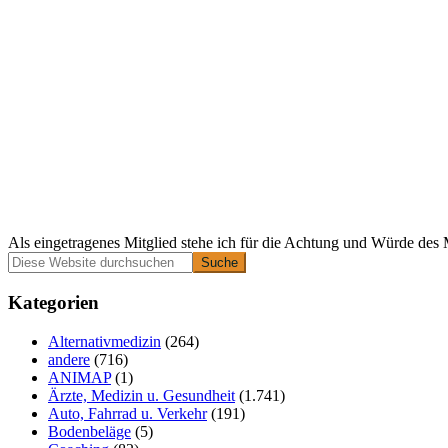
Als eingetragenes Mitglied stehe ich für die Achtung und Würde des 
Primäre
Diese
Website
Seitenleiste
durchsuchen
Kategorien
Alternativmedizin
(264)
andere
(716)
ANIMAP
(1)
Ärzte, Medizin u. Gesundheit
(1.741)
Auto, Fahrrad u. Verkehr
(191)
Bodenbeläge
(5)