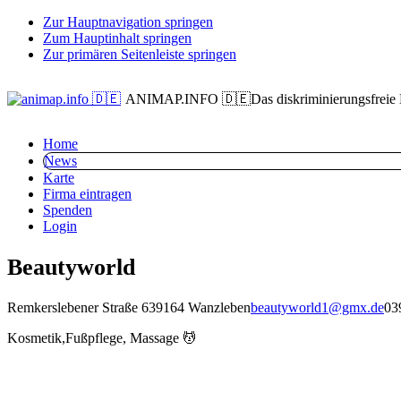
Zur Hauptnavigation springen
Zum Hauptinhalt springen
Zur primären Seitenleiste springen
ANIMAP.INFO 🇩🇪
Das diskriminierungsfreie
Home
News
Karte
Firma eintragen
Spenden
Login
Beautyworld
Remkerslebener Straße 6
39164 Wanzleben
beautyworld1@gmx.de
03
Kosmetik,Fußpflege, Massage 💆