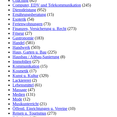
Coaching
(82)
Computer, EDV und Telekommunikation
(245)
Dienstleistung
(952)
Ernährungsberatung
(15)
Esoterik
(54)
Ferienwohnungen
(73)
Finanzen, Versicherung u. Recht
(273)
Friseur
(27)
Gastronomie
(183)
Handel
(581)
Handwerk
(503)
Haus, Garten u. Bau
(225)
Hausbau / Altbau-Sanierung
(8)
Immobilien
(27)
Kommunikation
(15)
Kosmetik
(17)
Kunst u. Kultur
(329)
Lackiererei
(2)
Lebensmittel
(61)
Massage
(47)
Medien
(131)
Mode
(12)
Musikunterricht
(21)
Öffentl. Einrichtungen u. Vereine
(10)
Reisen u. Tourismus
(273)