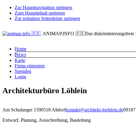
Zur Hauptnavigation springen
Zum Hauptinhalt springen
Zur primären Seitenleiste springen
ANIMAP.INFO 🇩🇪
Das diskriminierungsfreie
Home
News
Karte
Firma eintragen
Spenden
Login
Architekturbüro Löhlein
Am Schulanger 15
90518 Altdorf
kontakt@architekt-loehlein.de
09187 
Entwurf, Planung, Ausschreibung, Bauleitung