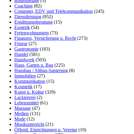
Bodenbeläge
(5)
Coaching
(82)
Computer, EDV und Telekommunikation
(245)
Dienstleistung
(952)
Ernährungsberatung
(15)
Esoterik
(54)
Ferienwohnungen
(73)
Finanzen, Versicherung u. Recht
(273)
Friseur
(27)
Gastronomie
(183)
Handel
(581)
Handwerk
(503)
Haus, Garten u. Bau
(225)
Hausbau / Altbau-Sanierung
(8)
Immobilien
(27)
Kommunikation
(15)
Kosmetik
(17)
Kunst u. Kultur
(329)
Lackiererei
(2)
Lebensmittel
(61)
Massage
(47)
Medien
(131)
Mode
(12)
Musikunterricht
(21)
Öffentl. Einrichtungen u. Vereine
(10)