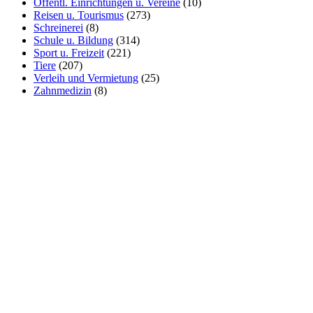
Öffentl. Einrichtungen u. Vereine
(10)
Reisen u. Tourismus
(273)
Schreinerei
(8)
Schule u. Bildung
(314)
Sport u. Freizeit
(221)
Tiere
(207)
Verleih und Vermietung
(25)
Zahnmedizin
(8)