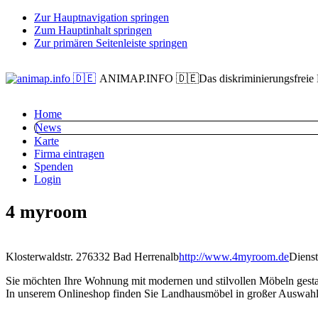
Zur Hauptnavigation springen
Zum Hauptinhalt springen
Zur primären Seitenleiste springen
ANIMAP.INFO 🇩🇪
Das diskriminierungsfreie
Home
News
Karte
Firma eintragen
Spenden
Login
4 myroom
Klosterwaldstr. 2
76332 Bad Herrenalb
http://www.4myroom.de
Dienst
Sie möchten Ihre Wohnung mit modernen und stilvollen Möbeln gestalte
In unserem Onlineshop finden Sie Landhausmöbel in großer Auswahl