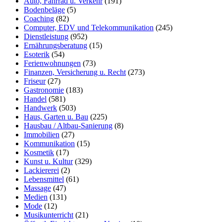
Auto, Fahrrad u. Verkehr
(191)
Bodenbeläge
(5)
Coaching
(82)
Computer, EDV und Telekommunikation
(245)
Dienstleistung
(952)
Ernährungsberatung
(15)
Esoterik
(54)
Ferienwohnungen
(73)
Finanzen, Versicherung u. Recht
(273)
Friseur
(27)
Gastronomie
(183)
Handel
(581)
Handwerk
(503)
Haus, Garten u. Bau
(225)
Hausbau / Altbau-Sanierung
(8)
Immobilien
(27)
Kommunikation
(15)
Kosmetik
(17)
Kunst u. Kultur
(329)
Lackiererei
(2)
Lebensmittel
(61)
Massage
(47)
Medien
(131)
Mode
(12)
Musikunterricht
(21)