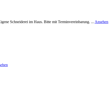
ene Schneiderei im Haus. Bitte mit Terminvereinbarung. ...
Ansehen
rund
ehen
Massmanufaktur
Baden