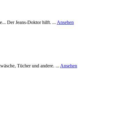
rund
.. Der Jeans-Doktor hilft. ...
Ansehen
Jeans-
Doktor
rund
wäsche, Tücher und andere. ...
Ansehen
Änderungsschneiderei
Mahmut
ÇAGLAR