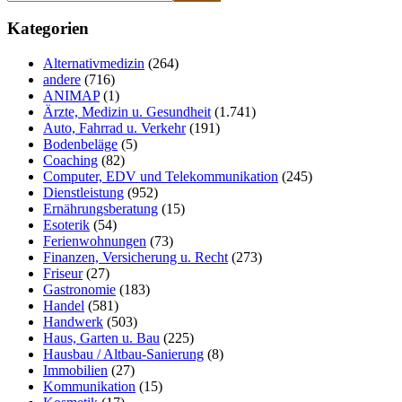
Website
Seitenleiste
durchsuchen
Kategorien
Alternativmedizin
(264)
andere
(716)
ANIMAP
(1)
Ärzte, Medizin u. Gesundheit
(1.741)
Auto, Fahrrad u. Verkehr
(191)
Bodenbeläge
(5)
Coaching
(82)
Computer, EDV und Telekommunikation
(245)
Dienstleistung
(952)
Ernährungsberatung
(15)
Esoterik
(54)
Ferienwohnungen
(73)
Finanzen, Versicherung u. Recht
(273)
Friseur
(27)
Gastronomie
(183)
Handel
(581)
Handwerk
(503)
Haus, Garten u. Bau
(225)
Hausbau / Altbau-Sanierung
(8)
Immobilien
(27)
Kommunikation
(15)