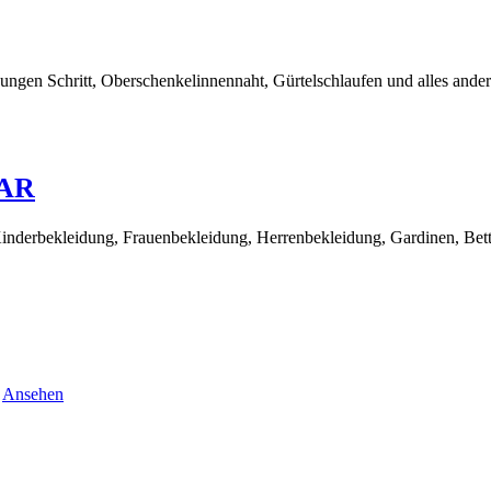
gen Schritt, Oberschenkelinnennaht, Gürtelschlaufen und alles andere.
LAR
inderbekleidung, Frauenbekleidung, Herrenbekleidung, Gardinen, Bett
rund
.
Ansehen
Kathrin’s
Nähstudio