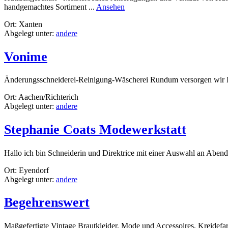
rund
handgemachtes Sortiment ...
Ansehen
Hut
Ort: Xanten
Werkstatt
Abgelegt unter:
andere
Xanten
Vonime
Änderungsschneiderei-Reinigung-Wäscherei Rundum versorgen wir Ih
Ort: Aachen/Richterich
Abgelegt unter:
andere
Stephanie Coats Modewerkstatt
Hallo ich bin Schneiderin und Direktrice mit einer Auswahl an Aben
Ort: Eyendorf
Abgelegt unter:
andere
Begehrenswert
Maßgefertigte Vintage Brautkleider, Mode und Accessoires, Kreidefa