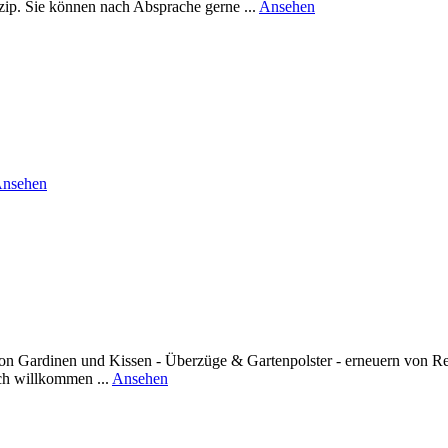
rund
p. Sie können nach Absprache gerne ...
Ansehen
ZENDRA
ARTWEAR
rund
nsehen
Kostüm
Atelier
Heyke
Möller
von Gardinen und Kissen - Überzüge & Gartenpolster - erneuern von Re
rund
ich willkommen ...
Ansehen
Schneiderei
Rätscher