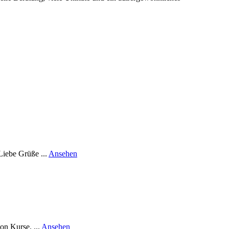
rund
Liebe Grüße ...
Ansehen
Stephanie
Coats
Modewerkstatt
rund
on Kurse. ...
Ansehen