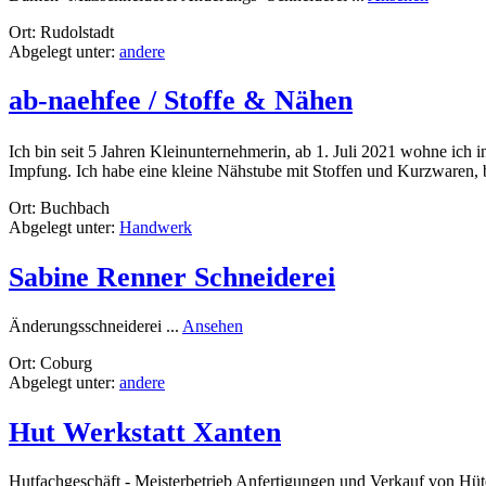
Biggy`s
Ort: Rudolstadt
Schneide
Abgelegt unter:
andere
ab-naehfee / Stoffe & Nähen
Ich bin seit 5 Jahren Kleinunternehmerin, ab 1. Juli 2021 wohne ich
Impfung. Ich habe eine kleine Nähstube mit Stoffen und Kurzwaren, be
Ort: Buchbach
Abgelegt unter:
Handwerk
Sabine Renner Schneiderei
rund
Änderungsschneiderei ...
Ansehen
Sabine
Ort: Coburg
Renner
Abgelegt unter:
andere
Schneiderei
Hut Werkstatt Xanten
Hutfachgeschäft - Meisterbetrieb Anfertigungen und Verkauf von Hüt