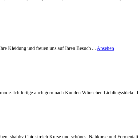
rund
re Kleidung und freuen uns auf Ihren Besuch ...
Ansehen
Vonime
dmode. Ich fertige auch gern nach Kunden Wünschen Lieblingsstücke. 
rben, shabby Chic streich Kurse und schönes, Nähkurse und Fermentati