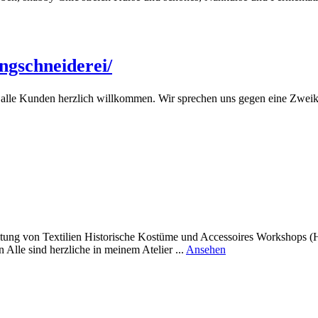
gschneiderei/
 alle Kunden herzlich willkommen. Wir sprechen uns gegen eine Zweikla
itung von Textilien Historische Kostüme und Accessoires Workshops (
rund
lle sind herzliche in meinem Atelier ...
Ansehen
Kostüm
Atelier
Heyke
Möller