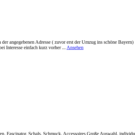
rei
 in der angegebenen Adresse ( zuvor erst der Umzug ins schöne Bayern)
rund
i Interesse einfach kurz vorher ...
Ansehen
ab-
naehfee
/
Stoffe
&
Nähen
en, Fascinator, Schals, Schmuck, Accessoires Große Auswahl, individu