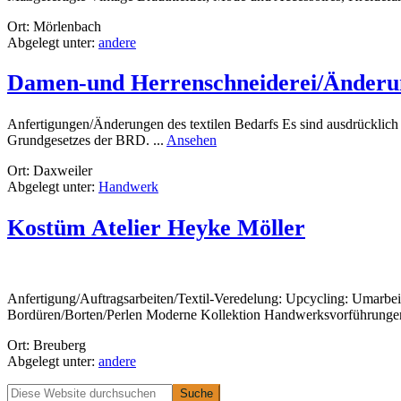
Ort: Mörlenbach
Abgelegt unter:
andere
Damen-und Herrenschneiderei/Änderun
Anfertigungen/Änderungen des textilen Bedarfs Es sind ausdrücklich
rund
Grundgesetzes der BRD. ...
Ansehen
Damen-
Ort: Daxweiler
und
Abgelegt unter:
Handwerk
Herrenschneiderei/
Änderungschneiderei/
Kostüm Atelier Heyke Möller
Anfertigung/Auftragsarbeiten/Textil-Veredelung: Upcycling: Umarbe
Bordüren/Borten/Perlen Moderne Kollektion Handwerksvorführungen A
Ort: Breuberg
Abgelegt unter:
andere
Primäre
Diese