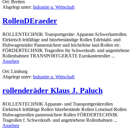
Ort: Bretten
Dienstleistungsservice
Abgelegt unter:
Industrie u. Wirtschaft
GmbH
RollenDEraeder
ROLLENTECHNIK Transportgeräte- Apparate-Schwerlastrollen
Elektrisch leitfähige und hitzebeständige Rollen Edelstahl- und
Hubwagenräder Pannensichere und leicht/leise lauf-Rollen etc.
FÖRDERTECHNIK Tragrollen für Schwerkraft- und angetriebene
Rollenbahnen TRANSPORTGERÄTE Eurokastenroller ...
rund
Ansehen
RollenDEraeder
Ort: Limburg
Abgelegt unter:
Industrie u. Wirtschaft
rollenderäder Klaus J. Paluch
ROLLENTECHNIK Apparate- und Transportgeräterollen
Elektrisch leitfähige Rollen hitzebestände Rollen Leiselauf-Rollen
Hubwagenrollen pannensichere Rollen FÖRDERTECHNIK
Tragrollen f. Schwerkraft- und angetriebene Rollenbahnen ...
rund
Ansehen
rollenderäder