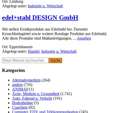
Ort: Limburg
Klaus
Abgelegt unter:
Industrie u. Wirtschaft
J.
Paluch
edel+stahl DESIGN GmbH
Wir stellen Erotikprodukte aus Edelstahl her. Darunter
Keuschheitsgürtel sowie weitere Bondage Produkte aus Edelstahl.
rund
Alle diese Produkte sind Maßanfertigungen. ...
Ansehen
edel+stahl
Ort: Eppertshausen
DESIGN
Abgelegt unter:
Handel
,
Industrie u. Wirtschaft
GmbH
Primäre
Diese
Website
Seitenleiste
durchsuchen
Kategorien
Alternativmedizin
(264)
andere
(716)
ANIMAP
(1)
Ärzte, Medizin u. Gesundheit
(1.741)
Auto, Fahrrad u. Verkehr
(191)
Bodenbeläge
(5)
Coaching
(82)
Computer, EDV und Telekommunikation
(245)