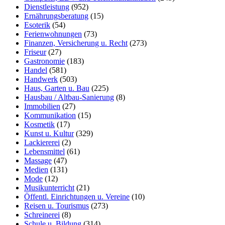
Dienstleistung
(952)
Ernährungsberatung
(15)
Esoterik
(54)
Ferienwohnungen
(73)
Finanzen, Versicherung u. Recht
(273)
Friseur
(27)
Gastronomie
(183)
Handel
(581)
Handwerk
(503)
Haus, Garten u. Bau
(225)
Hausbau / Altbau-Sanierung
(8)
Immobilien
(27)
Kommunikation
(15)
Kosmetik
(17)
Kunst u. Kultur
(329)
Lackiererei
(2)
Lebensmittel
(61)
Massage
(47)
Medien
(131)
Mode
(12)
Musikunterricht
(21)
Öffentl. Einrichtungen u. Vereine
(10)
Reisen u. Tourismus
(273)
Schreinerei
(8)
Schule u. Bildung
(314)