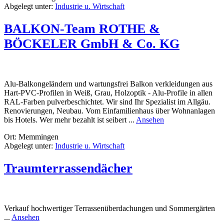
Abgelegt unter:
Industrie u. Wirtschaft
Gerätebau
BALKON-Team ROTHE &
BÖCKELER GmbH & Co. KG
Alu-Balkongeländern und wartungsfrei Balkon verkleidungen aus
Hart-PVC-Profilen in Weiß, Grau, Holzoptik - Alu-Profile in allen
RAL-Farben pulverbeschichtet. Wir sind Ihr Spezialist im Allgäu.
Renovierungen, Neubau. Vom Einfamilienhaus über Wohnanlagen
rund
bis Hotels. Wer mehr bezahlt ist seibert ...
Ansehen
BALKON-
Ort: Memmingen
Team
Abgelegt unter:
Industrie u. Wirtschaft
ROTHE
&
BÖCKELER
Traumterrassendächer
GmbH
&
Co.
KG
Verkauf hochwertiger Terrassenüberdachungen und Sommergärten
rund
...
Ansehen