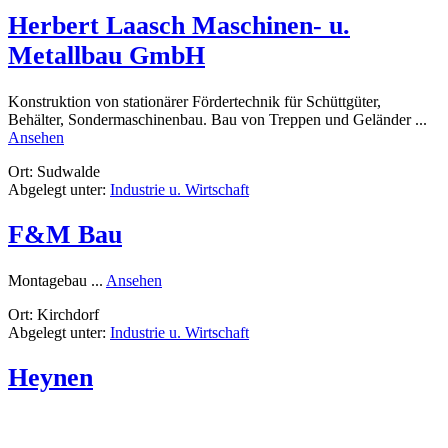
PartGmbB
Herbert Laasch Maschinen- u.
Metallbau GmbH
Konstruktion von stationärer Fördertechnik für Schüttgüter,
Behälter, Sondermaschinenbau. Bau von Treppen und Geländer ...
rund
Ansehen
Herbert
Ort: Sudwalde
Laasch
Abgelegt unter:
Industrie u. Wirtschaft
Maschinen-
u.
Metallbau
F&M Bau
GmbH
rund
Montagebau ...
Ansehen
F&M
Ort: Kirchdorf
Bau
Abgelegt unter:
Industrie u. Wirtschaft
Heynen