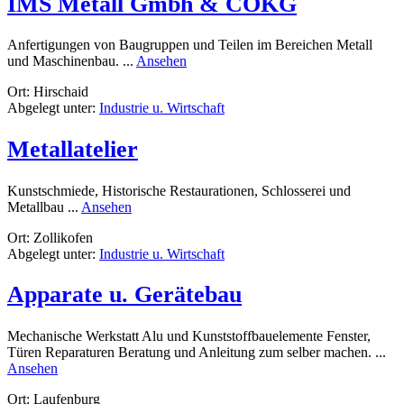
IMS Metall Gmbh & COKG
Anfertigungen von Baugruppen und Teilen im Bereichen Metall
rund
und Maschinenbau. ...
Ansehen
IMS
Ort: Hirschaid
Metall
Abgelegt unter:
Industrie u. Wirtschaft
Gmbh
&
COKG
Metallatelier
Kunstschmiede, Historische Restaurationen, Schlosserei und
rund
Metallbau ...
Ansehen
Metallatelier
Ort: Zollikofen
Abgelegt unter:
Industrie u. Wirtschaft
Apparate u. Gerätebau
Mechanische Werkstatt Alu und Kunststoffbauelemente Fenster,
Türen Reparaturen Beratung und Anleitung zum selber machen. ...
rund
Ansehen
Apparate
Ort: Laufenburg
u.