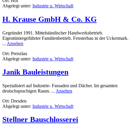
Ort: Hof
GmbH
Abgelegt unter:
Industrie u. Wirtschaft
H. Krause GmbH & Co. KG
Gegründet 1991. Mittelständischer Handwerksbetrieb.
Eigentümergeführter Familienbetrieb. Fensterbau in der Uckermark.
rund
...
Ansehen
H.
Ort: Prenzlau
Krause
Abgelegt unter:
Industrie u. Wirtschaft
GmbH
&
Co.
Janik Bauleistungen
KG
Spezialisiert auf Industrie- Fassaden und Dächer. Im gesamten
rund
deutschsprachigen Raum. ...
Ansehen
Janik
Ort: Dresden
Bauleistungen
Abgelegt unter:
Industrie u. Wirtschaft
Stellner Bauschlosserei