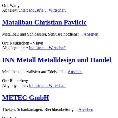
Traumterrassendächer
Ort: Wang
Abgelegt unter:
Industrie u. Wirtschaft
Matallbau Christian Pavlicic
rund
Metallbau und Schlosserei, Schlüsselnotdienst ...
Ansehen
Matallbau
Ort: Neukirchen - Vluyn
Christian
Abgelegt unter:
Industrie u. Wirtschaft
Pavlicic
INN Metall Metalldesign und Handel
rund
Metallbau, spezialisiert auf Edelstahl ...
Ansehen
INN
Ort: Ramerberg
Metall
Abgelegt unter:
Industrie u. Wirtschaft
Metalldesign
und
Handel
METEC GmbH
rund
Theken, Schankanlagen, Blechbearbeitung ...
Ansehen
METEC