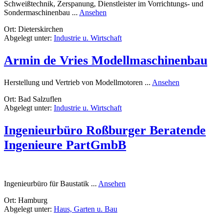
Schweißtechnik, Zerspanung, Dienstleister im Vorrichtungs- und
rund
Sondermaschinenbau ...
Ansehen
Metallbau
Ort: Dieterskirchen
Saller
Abgelegt unter:
Industrie u. Wirtschaft
Armin de Vries Modellmaschinenbau
rund
Herstellung und Vertrieb von Modellmotoren ...
Ansehen
Armin
Ort: Bad Salzuflen
de
Abgelegt unter:
Industrie u. Wirtschaft
Vries
Modellmasc
Ingenieurbüro Roßburger Beratende
Ingenieure PartGmbB
rund
Ingenieurbüro für Baustatik ...
Ansehen
Ingenieurbüro
Ort: Hamburg
Roßburger
Abgelegt unter:
Haus, Garten u. Bau
Beratende
Ingenieure