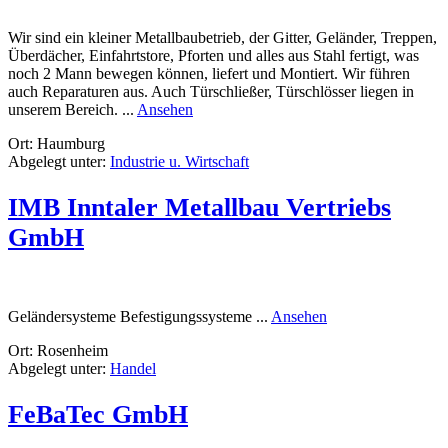
Wir sind ein kleiner Metallbaubetrieb, der Gitter, Geländer, Treppen,
Überdächer, Einfahrtstore, Pforten und alles aus Stahl fertigt, was
noch 2 Mann bewegen können, liefert und Montiert. Wir führen
auch Reparaturen aus. Auch Türschließer, Türschlösser liegen in
rund
unserem Bereich. ...
Ansehen
Stellner
Ort: Haumburg
Bauschlosserei
Abgelegt unter:
Industrie u. Wirtschaft
IMB Inntaler Metallbau Vertriebs
GmbH
rund
Geländersysteme Befestigungssysteme ...
Ansehen
IMB
Ort: Rosenheim
Inntaler
Abgelegt unter:
Handel
Metallbau
Vertriebs
GmbH
FeBaTec GmbH