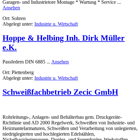
Garagen- und Industrietore Montage * Wartung * Service ...
rund
Ansehen
A.
Ort: Sohren
Funk
Abgelegt unter:
Industrie u. Wirtschaft
–
Tortechnik
Hoppe & Helbing Inh. Dirk Müller
e.K.
rund
Passfedern DIN 6885 ...
Ansehen
Hoppe
Ort: Plettenberg
&
Abgelegt unter:
Industrie u. Wirtschaft
Helbing
Inh.
Dirk
Schweißfachbetrieb Zecic GmbH
Müller
e.K.
Rohrleitungs-, Anlagen- und Behälterbau gem. Druckgeräte-
Richtlinie und AD 2000 Regelwerk, Schweißen von Industrie- und
Heizmantelarmaturen, Schweißen und Verarbeitung von unlegierten,
niedriglegierten und hochlegierten Edelstählen,
Nickelbasislegierungen, Duplex- und Superduplex-Werkstoffen. ...