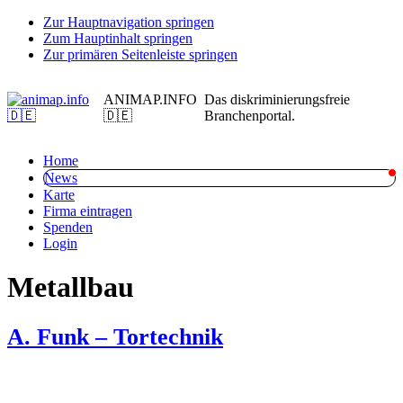
Zur Hauptnavigation springen
Zum Hauptinhalt springen
Zur primären Seitenleiste springen
ANIMAP.INFO
Das diskriminierungsfreie
🇩🇪
Branchenportal.
Home
News
Karte
Firma eintragen
Spenden
Login
Metallbau
A. Funk – Tortechnik