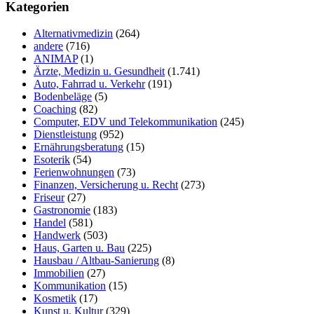
durchsuchen
Kategorien
Alternativmedizin
(264)
andere
(716)
ANIMAP
(1)
Ärzte, Medizin u. Gesundheit
(1.741)
Auto, Fahrrad u. Verkehr
(191)
Bodenbeläge
(5)
Coaching
(82)
Computer, EDV und Telekommunikation
(245)
Dienstleistung
(952)
Ernährungsberatung
(15)
Esoterik
(54)
Ferienwohnungen
(73)
Finanzen, Versicherung u. Recht
(273)
Friseur
(27)
Gastronomie
(183)
Handel
(581)
Handwerk
(503)
Haus, Garten u. Bau
(225)
Hausbau / Altbau-Sanierung
(8)
Immobilien
(27)
Kommunikation
(15)
Kosmetik
(17)
Kunst u. Kultur
(329)