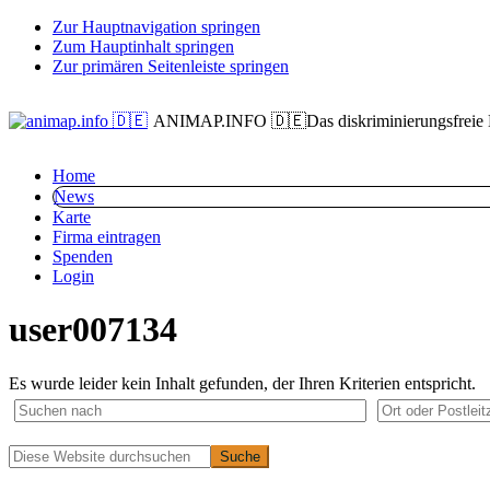
Zur Hauptnavigation springen
Zum Hauptinhalt springen
Zur primären Seitenleiste springen
ANIMAP.INFO 🇩🇪
Das diskriminierungsfreie
Home
News
Karte
Firma eintragen
Spenden
Login
user007134
Es wurde leider kein Inhalt gefunden, der Ihren Kriterien entspricht.
Primäre
Diese
Website
Seitenleiste