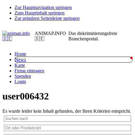
Zur Hauptnavigation springen
Zum Hauptinhalt springen
Zur primären Seitenleiste springen
ANIMAP.INFO
Das diskriminierungsfreie
🇩🇪
Branchenportal.
Home
News
Karte
Firma eintragen
Spenden
Login
user006432
Es wurde leider kein Inhalt gefunden, der Ihren Kriterien entspricht.