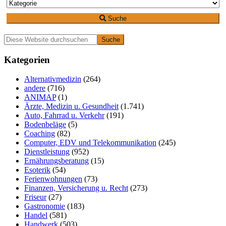
Suche
Primäre
Diese
Website
Seitenleiste
durchsuchen
Kategorien
Alternativmedizin
(264)
andere
(716)
ANIMAP
(1)
Ärzte, Medizin u. Gesundheit
(1.741)
Auto, Fahrrad u. Verkehr
(191)
Bodenbeläge
(5)
Coaching
(82)
Computer, EDV und Telekommunikation
(245)
Dienstleistung
(952)
Ernährungsberatung
(15)
Esoterik
(54)
Ferienwohnungen
(73)
Finanzen, Versicherung u. Recht
(273)
Friseur
(27)
Gastronomie
(183)
Handel
(581)
Handwerk
(503)