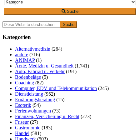
Suche
Primäre
Diese
Website
Seitenleiste
durchsuchen
Kategorien
Alternativmedizin
(264)
andere
(716)
ANIMAP
(1)
Ärzte, Medizin u. Gesundheit
(1.741)
Auto, Fahrrad u. Verkehr
(191)
Bodenbeläge
(5)
Coaching
(82)
Computer, EDV und Telekommunikation
(245)
Dienstleistung
(952)
Ernährungsberatung
(15)
Esoterik
(54)
Ferienwohnungen
(73)
Finanzen, Versicherung u. Recht
(273)
Friseur
(27)
Gastronomie
(183)
Handel
(581)
Handwerk
(503)