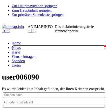
Zur Hauptnavigation springen
Zum Hauptinhalt springen
Zur primären Seitenleiste springen
ANIMAP.INFO
Das diskriminierungsfreie
🇩🇪
Branchenportal.
Home
News
Karte
Firma eintragen
Spenden
Login
user006090
Es wurde leider kein Inhalt gefunden, der Ihren Kriterien entspricht.