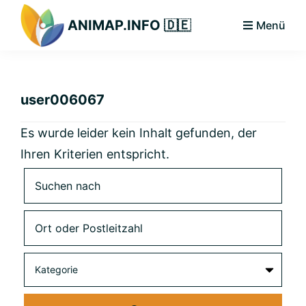
Zur
Zum
Zur
ANIMAP.INFO 🇩🇪
Menü
Hauptnavigation
Hauptinhalt
primären
Das
springen
springen
Seitenleiste
diskriminierungsfreie
springen
Branchenportal.
user006067
Es wurde leider kein Inhalt gefunden, der
Ihren Kriterien entspricht.