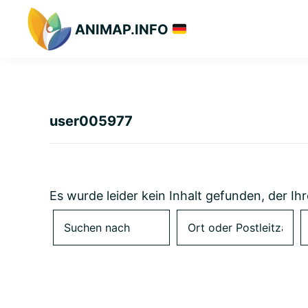
Zur
Zum
Zur
ANIMAP.INFO
Hauptnavigation
Hauptinhalt
primären
Das
springen
springen
Seitenleiste
diskriminierungsfreie
springen
Branchenportal.
user005977
Es wurde leider kein Inhalt gefunden, der Ihr