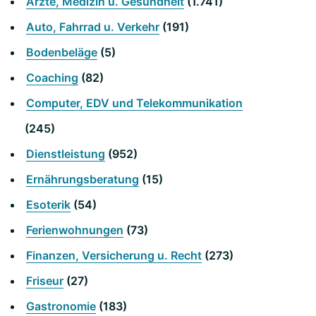
Ärzte, Medizin u. Gesundheit
(1.741)
Auto, Fahrrad u. Verkehr
(191)
Bodenbeläge
(5)
Coaching
(82)
Computer, EDV und Telekommunikation
(245)
Dienstleistung
(952)
Ernährungsberatung
(15)
Esoterik
(54)
Ferienwohnungen
(73)
Finanzen, Versicherung u. Recht
(273)
Friseur
(27)
Gastronomie
(183)