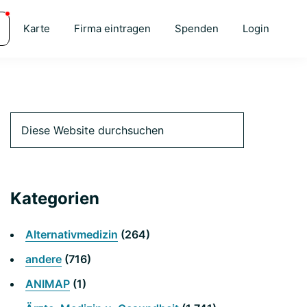
Karte
Firma eintragen
Spenden
Login
Primäre
Diese
Website
durchsuchen
Seitenleiste
Kategorien
Alternativmedizin
(264)
andere
(716)
ANIMAP
(1)