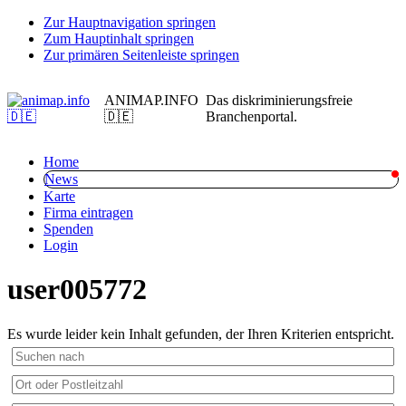
Zur Hauptnavigation springen
Zum Hauptinhalt springen
Zur primären Seitenleiste springen
ANIMAP.INFO
Das diskriminierungsfreie
🇩🇪
Branchenportal.
Home
News
Karte
Firma eintragen
Spenden
Login
user005772
Es wurde leider kein Inhalt gefunden, der Ihren Kriterien entspricht.