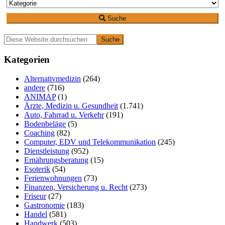
Suche
Primäre
Diese
Website
Seitenleiste
durchsuchen
Kategorien
Alternativmedizin
(264)
andere
(716)
ANIMAP
(1)
Ärzte, Medizin u. Gesundheit
(1.741)
Auto, Fahrrad u. Verkehr
(191)
Bodenbeläge
(5)
Coaching
(82)
Computer, EDV und Telekommunikation
(245)
Dienstleistung
(952)
Ernährungsberatung
(15)
Esoterik
(54)
Ferienwohnungen
(73)
Finanzen, Versicherung u. Recht
(273)
Friseur
(27)
Gastronomie
(183)
Handel
(581)
Handwerk
(503)